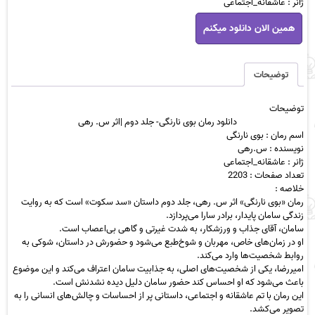
ژانر : عاشقانه_اجتماعی
دانلود
همین الان دانلود میکنم
رمان
بوی
نارنگی-
جلد
توضیحات
دوم
|
توضیحات
اثر
دانلود رمان بوی نارنگی- جلد دوم |اثر س. رهی
س.
اسم رمان : بوی نارنگی
رهی
نویسنده : س.رهی
عدد
ژانر : عاشقانه_اجتماعی
تعداد صفحات : 2203
خلاصه :
رمان «بوی نارنگی» اثر س. رهی، جلد دوم داستان «سد سکوت» است که به روایت
زندگی سامان پایدار، برادر سارا می‌پردازد.
سامان، آقای جذاب و ورزشکار، به شدت غیرتی و گاهی بی‌اعصاب است.
او در زمان‌های خاص، مهربان و شوخ‌طبع می‌شود و حضورش در داستان، شوکی به
روابط شخصیت‌ها وارد می‌کند.
امیررضا، یکی از شخصیت‌های اصلی، به جذابیت سامان اعتراف می‌کند و این موضوع
باعث می‌شود که او احساس کند حضور سامان دلیل دیده نشدنش است.
این رمان با تم عاشقانه و اجتماعی، داستانی پر از احساسات و چالش‌های انسانی را به
تصویر می‌کشد.