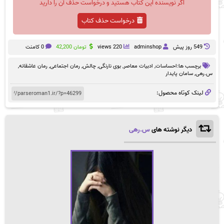
اگر نویسنده این کتاب هستید و درخواست حذف آن را دارید
درخواست حذف کتاب
549 روز پيش
adminshop
220 views
تومان
42,200
0 کامنت
برچسب ها:
احساسات
,
ادبیات معاصر
,
بوی نارنگی
,
چالش
,
رمان اجتماعی
,
رمان عاشقانه
,
س.رهی
,
سامان پایدار
لینک کوتاه محصول:
دیگر نوشته های
س.رهی