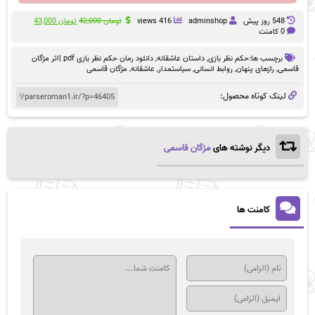
قیمت
قیمت
548 روز پيش
adminshop
416 views
تومان
42,000
تومان
43,000
اصلی
فعلی
0 کامنت
تومان 42,000
تومان 00
بود.
است.
برچسب ها:
حکم نظر بازی
,
داستان عاشقانه
,
دانلود رمان حکم نظر بازی pdf |اثر مژگان
قاسمی
,
رازهای پنهان
,
روابط انسانی
,
سیاستمدار
,
عاشقانه
,
مژگان قاسمی
لینک کوتاه محصول:
دیگر نوشته های
مژگان قاسمی
کامنت ها