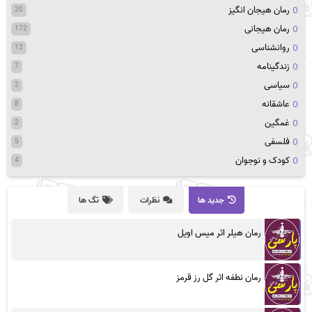
رمان هیجان انگیز
20
رمان هیجانی
172
روانشناسی
13
زندگینامه
7
سیاسی
2
عاشقانه
8
غمگین
2
فلسفی
5
کودک و نوجوان
4
جدید ها
نظرات
تگ ها
رمان هیلر اثر میس اویل
رمان نطفه اثر گل رز قرمز