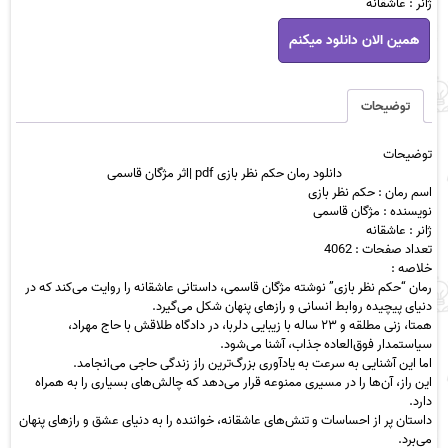
ژانر : عاشقانه
دانلود
همین الان دانلود میکنم
رمان
حکم
نظر
بازی
توضیحات
pdf
|
توضیحات
اثر
دانلود رمان حکم نظر بازی pdf |اثر مژگان قاسمی
مژگان
اسم رمان : حکم نظر بازی
قاسمی
نویسنده : مژگان قاسمی
عدد
ژانر : عاشقانه
تعداد صفحات : 4062
خلاصه :
رمان “حکم نظر بازی” نوشته مژگان قاسمی، داستانی عاشقانه را روایت می‌کند که در
دنیای پیچیده روابط انسانی و رازهای پنهان شکل می‌گیرد.
همتا، زنی مطلقه و ۲۳ ساله با زیبایی دلربا، در دادگاه طلاقش با حاج مهراد،
سیاستمدار فوق‌العاده جذاب، آشنا می‌شود.
اما این آشنایی به سرعت به یادآوری بزرگ‌ترین راز زندگی حاجی می‌انجامد.
این راز، آن‌ها را در مسیری ممنوعه قرار می‌دهد که چالش‌های بسیاری را به همراه
دارد.
داستان پر از احساسات و تنش‌های عاشقانه، خواننده را به دنیای عشق و رازهای پنهان
می‌برد.