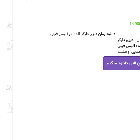
دانلود رمان دیزی دارکر pdf |اثر آلیس فینی
ن : دیزی دارکر
 : آلیس فینی
معمایی_وحشت
 الان دانلود میکنم