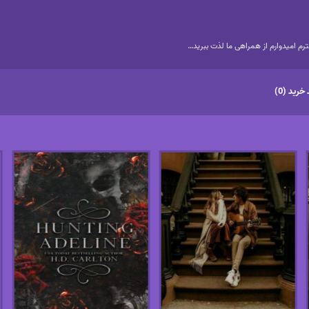
م امیدوارم از همراهی ما لذت ببرید…
خرید (0)