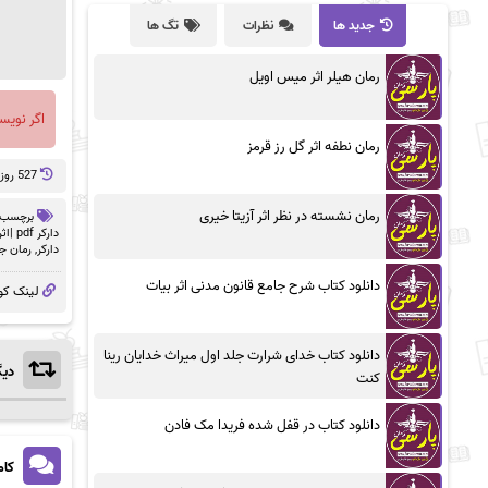
جدید ها
نظرات
تگ ها
رمان هیلر اثر میس اویل
اگر نویس
رمان نطفه اثر گل رز قرمز
527 روز پيش
رمان نشسته در نظر اثر آزیتا خیری
برچسب 
دارکر pdf |اثر آلیس فینی
دارکر
,
رمان جد
دانلود کتاب شرح جامع قانون مدنی اثر بیات
لینک کو
دانلود کتاب خدای شرارت جلد اول میراث خدایان رینا
دیگ
کنت
دانلود کتاب در قفل شده فریدا مک فادن
کام