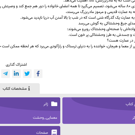
ی است که به مادربزرگش، نانا، اهمیت می‌دهد.
ند و وصیتش را بگوید.
 به عمارت قدیمی و مرموز مادربزرگ می‌رسند،
د به عمارت یک گذرگاه شنی است که در شب با بالا آمدن آب دریا ناپدید می‌شود.
دای جیغ وحشتناکی به گوش می‌رسد
واده‌اش با صحنه‌ای وحشتناک روبرو می‌شوند:
ست و جسدش به طرز وحشتناکی پر خون است.
ر در عمارت هست؟
ر از معما و هیجان، خواننده را به دنیای ترسناک و رازآلودی می‌برد که هر لحظه ممکن است خ
اشتراک گذاری
مشخصات کتاب
 کتاب
ژانر
ر
معمایی_وحشت
صفحات