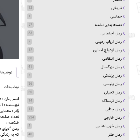
تاریخی
12
حماسی
1
دسته بندی نشده
57
رمان اجتماعی
83
رمان ارباب رعیتی
7
رمان ازدواج اجباری
12
رمان انتقامی
80
رمان بزرگسال
61
توضیحا
رمان پزشکی
7
رمان پلیسی
36
توضیحات
رمان تخیلی
60
اسم رمان : د
رمان ترسناک
14
نویسنده : آ
رمان جنایی
14
ژانر : معما
تعداد صفحات :
رمان خارجی
224
خلاصه :
رمان خون اشامی
2
رمان “دیزی 
رمان طنز
که به زندگی 
40