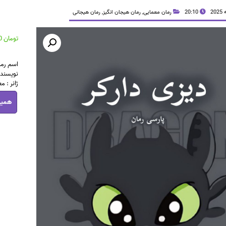
20:10
رمان معمایی
,
رمان هیجان انگیز
,
رمان هیجانی
تومان
14,900
اسم رما
نویسنده
ژانر : 
دانلود
همین
رمان
دیزی
دارکر
pdf
|
اثر
آلیس
فینی
عدد