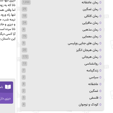
دیزی تنها کس
رمان عاشقانه
1,050
نانا که به زودی ۸۰ ساله می‌شود، تصمیم می‌گیرد تا همه اعضای خانواده را دور هم جمع ک
رمان غمگین
29
اما وقتی همه
تنها راه ورو
رمان کلکلی
18
نیمه شب، ص
رمان مافیایی
24
و دیزی و خان
نانا مرده ا
رمان مذهبی
4
آیا کسی دیگ
رمان معمایی
75
این داستان پ
رمان های جنایی وپلیسی
9
رمان هیجان انگیز
20
رمان هیجانی
172
روانشناسی
13
زندگینامه
7
سیاسی
2
عاشقانه
8
نام
غمگین
2
فلسفی
5
دیزی دارک
کودک و نوجوان
4