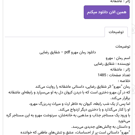
ژانر : عاشقانه
دانلود
همین الان دانلود میکنم
رمان
مهرو
pdf
-
توضیحات
شقایق
رضایی
توضیحات
عدد
دانلود رمان مهرو pdf – شقایق رضایی
اسم رمان : مهرو
نویسنده : شقایق رضایی
ژانر : عاشقانه
تعداد صفحات : 1485
خلاصه :
رمان “مهرو” اثر شقایق رضایی، داستانی عاشقانه را روایت می‌کند
که در آن مهرو دختری است که با دیدن کیوان دل به او می‌سپارد و رابطه‌ای عاشقانه
برقرار می‌کند.
اما پس از یک شب رابطه، کیوان به خاطر ارث و میراث پدربزرگ مهرو،
او را کنار می‌گذارد و با دختری دیگر ازدواج می‌کند.
با ورود یک مستاجر جذاب و مذهبی به خانه‌شان، سرنوشت مهرو به این مستاجر گره
می‌خورد
و داستان به چالش‌های جدیدی می‌رسد.
“مهرو” داستانی است پر از احساسات، عشق و تنش‌های عاطفی که خواننده