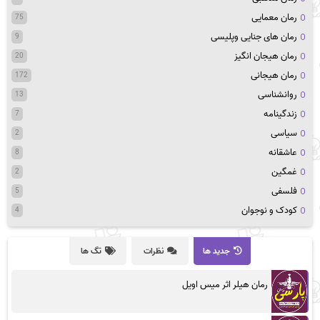
رمان معمایی
75
رمان های جنایی وپلیسی
9
رمان هیجان انگیز
20
رمان هیجانی
172
روانشناسی
13
زندگینامه
7
سیاسی
2
عاشقانه
8
غمگین
2
فلسفی
5
کودک و نوجوان
4
جدید ها
نظرات
تگ ها
رمان هیلر اثر میس اویل