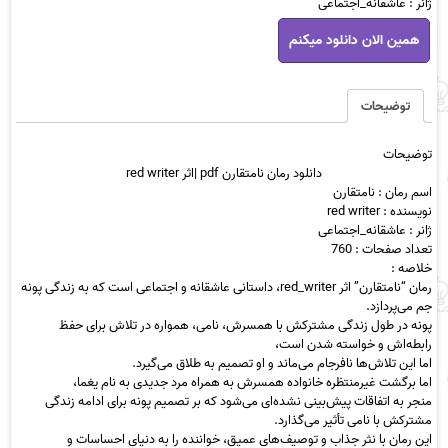
ژانر : عاشقانه_اجتماعی
دانلود
همین الان دانلود میکنم
رمان
نامتقارن
pdf
|
توضیحات
اثر
red
توضیحات
writer
دانلود رمان نامتقارن pdf |اثر red writer
عدد
اسم رمان : نامتقارن
نویسنده : red writer
ژانر : عاشقانه_اجتماعی
تعداد صفحات : 760
خلاصه :
رمان “نامتقارن” اثر red_writer، داستانی عاشقانه و اجتماعی است که به زندگی پونه
جم می‌پردازد.
پونه در طول زندگی مشترکش با همسرش، نامی، همواره در تلاش برای حفظ
رابطه‌اش و خواسته شدن است،
اما این تلاش‌ها نافرجام می‌ماند و او تصمیم به طلاق می‌گیرد.
اما برگشت غیرمنتظره خانواده همسرش به همراه مرد جدیدی به نام یغما،
منجر به اتفاقات پیش‌بینی نشده‌ای می‌شود که بر تصمیم پونه برای ادامه زندگی
مشترکش با نامی تأثیر می‌گذارد.
این رمان با نثر جذاب و توصیف‌های عمیق، خواننده را به دنیای احساسات و