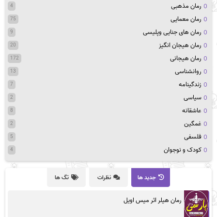
رمان مذهبی
4
رمان معمایی
75
رمان های جنایی وپلیسی
9
رمان هیجان انگیز
20
رمان هیجانی
172
روانشناسی
13
زندگینامه
7
سیاسی
2
عاشقانه
8
غمگین
2
فلسفی
5
کودک و نوجوان
4
جدید ها
نظرات
تگ ها
رمان هیلر اثر میس اویل