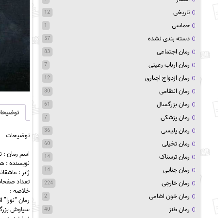
تاریخی
12
حماسی
1
دسته بندی نشده
57
رمان اجتماعی
83
رمان ارباب رعیتی
7
رمان ازدواج اجباری
12
رمان انتقامی
80
رمان بزرگسال
61
توضیحا
رمان پزشکی
7
رمان پلیسی
36
توضیحات
رمان تخیلی
60
اسم رمان : نو
رمان ترسناک
14
نویسنده : ها
رمان جنایی
14
ژانر : عاشقان
تعداد صفحات : 
رمان خارجی
224
خلاصه :
رمان خون اشامی
2
رمان “نورا” 
رمان طنز
سیاوش بزرگمه
40