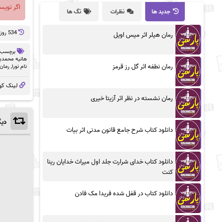
اگر نویس
جدید ها
نظرات
تگ ها
534 روز پيش
رمان هیلر اثر میس اویل
برچسب 
هانیه محمدیا
رمان نطفه اثر گل رز قرمز
نام نورا
,
رمان
لینک کو
رمان نشسته در نظر اثر آزیتا خیری
دیگ
دانلود کتاب شرح جامع قانون مدنی اثر بیات
دانلود کتاب خدای شرارت جلد اول میراث خدایان رینا
کنت
دانلود کتاب در قفل شده فریدا مک فادن