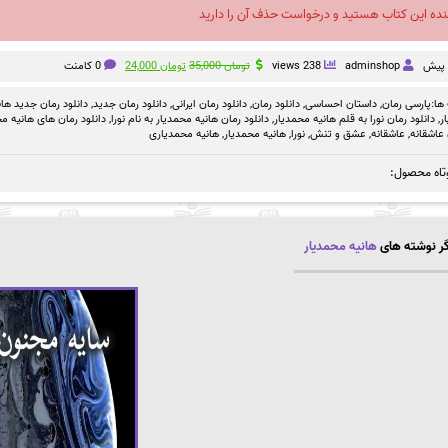
نده این کتاب هستید و درخواست حذف آن را دارید
قیمت
قیمت
adminshop
238 views
تومان
35,000
تومان
24,000
0 کامنت
اصلی
فعلی
تومان 35,000
تومان 24,000
ها:
پارسی رمان
,
داستان احساسی
,
دانلود رمان
,
دانلود رمان ایرانی
,
دانلود رمان جدید
,
دانلود رمان جدید ها
بود.
است.
ر
,
دانلود رمان نورا به قلم هانیه محمدیار
,
دانلود رمان هانیه محمدیار به نام نورا
,
دانلود رمان های هانیه م
 عاشقانه
,
عاشقانه
,
عشق و تنش
,
نورا
,
هانیه محمدیار
,
هانیه محمدیاری
تاه محصول:
ر نوشته های
هانیه محمدیار