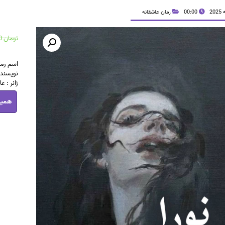
00:00
رمان عاشقانه
تومان
35,000
اسم رمان
نویسنده
ژانر : ع
دانلود
همین
رمان
نورا
pdf
|
اثر
هانیه
محمدیار
عدد