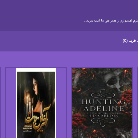
م امیدوارم از همراهی ما لذت ببرید…
خرید (0)