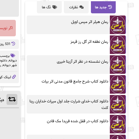
جدید ها
نظرات
تگ ها
رمان هیلر اثر میس اویل
اگر نویس
رمان نطفه اثر گل رز قرمز
531 روز پيش
برچسب 
دیوانه
,
دانلود رم
رمان نشسته در نظر اثر آزیتا خیری
شهر دیوانه
,
ر
لینک کو
دانلود کتاب شرح جامع قانون مدنی اثر بیات
دیگ
دانلود کتاب خدای شرارت جلد اول میراث خدایان رینا
کنت
دانلود کتاب در قفل شده فریدا مک فادن