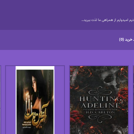
م امیدوارم از همراهی ما لذت ببرید…
خرید (0)