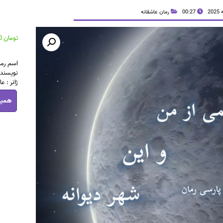
00:27
رمان عاشقانه
تومان
30,000
اسم رما
نویسنده 
ژانر : ع
دانلود
همین
رمان
نیمی
از
من
و
این
شهر
دیوانه
pdf
|
اثر
گلناز
فرخ