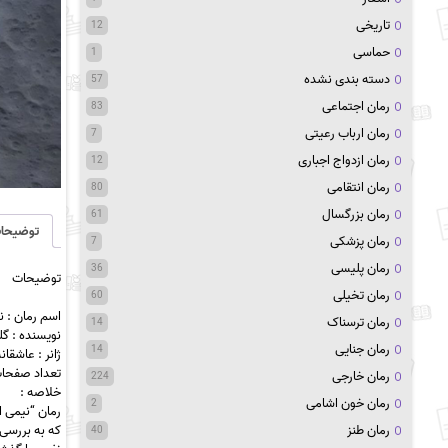
تاریخی
12
حماسی
1
دسته بندی نشده
57
رمان اجتماعی
83
رمان ارباب رعیتی
7
رمان ازدواج اجباری
12
رمان انتقامی
80
رمان بزرگسال
61
توضیحا
رمان پزشکی
7
رمان پلیسی
36
توضیحات
رمان تخیلی
60
اسم رمان : ن
رمان ترسناک
14
نویسنده : گلن
رمان جنایی
14
ژانر : عاشقان
تعداد صفحات : 
رمان خارجی
224
خلاصه :
رمان خون اشامی
2
رمان “نیمی ا
رمان طنز
که به بررسی 
40