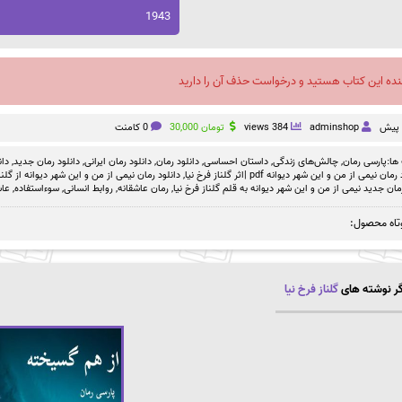
1943
نده این کتاب هستید و درخواست حذف آن را دارید
adminshop
384 views
تومان
30,000
0 کامنت
ها:
پارسی رمان
,
چالش‌های زندگی
,
داستان احساسی
,
دانلود رمان
,
دانلود رمان ایرانی
,
دانلود رمان جدید
,
دان
ان نیمی از من و این شهر دیوانه pdf |اثر گلناز فرخ نیا
,
دانلود رمان نیمی از من و این شهر دیوانه از گلناز
مان جدید نیمی از من و این شهر دیوانه به قلم گلناز فرخ نیا
,
رمان عاشقانه
,
روابط انسانی
,
سوءاستفاده
,
عاش
تاه محصول:
ر نوشته های
گلناز فرخ نیا