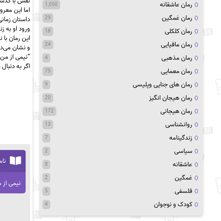
نفس با گذشته
رمان عاشقانه
1,050
اما این معرو
رمان غمگین
29
داستان زمان
ورود او به ز
رمان کلکلی
18
این رمان با 
رمان مافیایی
24
و نشان می‌ده
“نیمی از من 
رمان مذهبی
4
اگر به دنبال
رمان معمایی
75
رمان های جنایی وپلیسی
9
رمان هیجان انگیز
20
رمان هیجانی
172
روانشناسی
13
زندگینامه
7
سیاسی
2
نام
عاشقانه
8
غمگین
2
نیمی از 
فلسفی
5
کودک و نوجوان
4