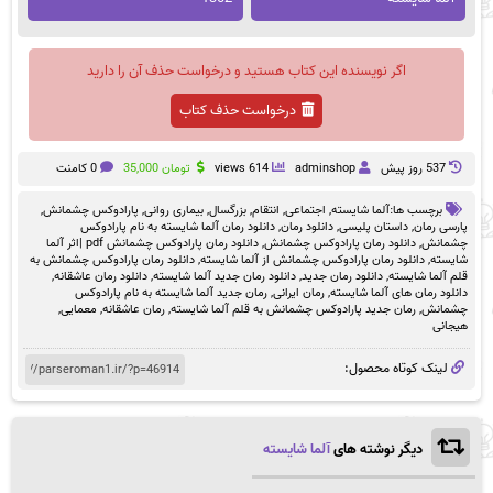
اگر نویسنده این کتاب هستید و درخواست حذف آن را دارید
درخواست حذف کتاب
537 روز پيش
adminshop
614 views
تومان
35,000
0 کامنت
برچسب ها:
آلما شایسته
,
اجتماعی
,
انتقام
,
بزرگسال
,
بیماری روانی
,
پارادوکس چشمانش
,
پارسی رمان
,
داستان پلیسی
,
دانلود رمان
,
دانلود رمان آلما شایسته به نام پارادوکس
چشمانش
,
دانلود رمان پارادوکس چشمانش
,
دانلود رمان پارادوکس چشمانش pdf |اثر آلما
شایسته
,
دانلود رمان پارادوکس چشمانش از آلما شایسته
,
دانلود رمان پارادوکس چشمانش به
قلم آلما شایسته
,
دانلود رمان جدید
,
دانلود رمان جدید آلما شایسته
,
دانلود رمان عاشقانه
,
دانلود رمان های آلما شایسته
,
رمان ایرانی
,
رمان جدید آلما شایسته به نام پارادوکس
چشمانش
,
رمان جدید پارادوکس چشمانش به قلم آلما شایسته
,
رمان عاشقانه
,
معمایی
,
هیجانی
لینک کوتاه محصول:
دیگر نوشته های
آلما شایسته