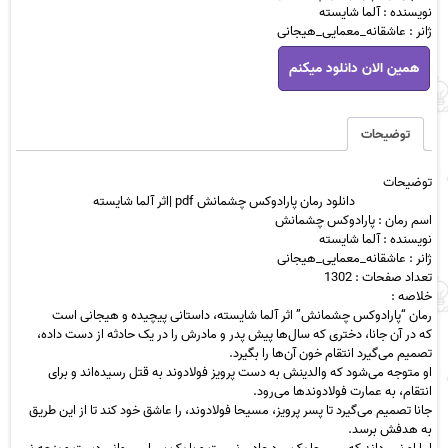
نویسنده : آلما شایسته
ژانر : عاشقانه_معمایی_هیجانی
دانلود
همین الان دانلود میکنم
رمان
پارادوکس
چشمانش
pdf
توضیحات
|
اثر
توضیحات
آلما
دانلود رمان پارادوکس چشمانش pdf |اثر آلما شایسته
شایسته
اسم رمان : پارادوکس چشمانش
عدد
نویسنده : آلما شایسته
ژانر : عاشقانه_معمایی_هیجانی
تعداد صفحات : 1302
خلاصه :
رمان “پارادوکس چشمانش” اثر آلما شایسته، داستانی پیچیده و هیجانی است
که در آن جانا، دختری که سال‌ها پیش پدر و مادرش را در یک حادثه از دست داده،
تصمیم می‌گیرد انتقام خون آن‌ها را بگیرد.
او متوجه می‌شود که والدینش به دست پرویز فولادوند به قتل رسیده‌اند و برای
انتقام، به عمارت فولادوندها می‌رود.
جانا تصمیم می‌گیرد تا پسر پرویز، مسیحا فولادوند، را عاشق خود کند تا از این طریق
به هدفش برسد.