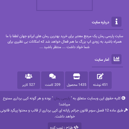
درباره سایت
سایت پارسی رمان یک مرجع معتبر برای خرید بهترین رمان های ایرانو جهان لطفا با ما
همراه باشید به زودی اپ بزرگ ما هم فعال خواهد شد که امکانات بی نظیری برای
شما خواد داشت ... منتظر باشید ...
آمار سایت
451 نوشته
1435 محصول
209 کامنت
527 کاربر
کلیه حقوق این وبسایت متعلق به "
پارسی رمان
" بوده و هر گونه کپی برداری ممنوع
میباشد!
طبق ماده 12 فصل سوم قانون جرائم رایانه ای کپی برداری از قالب و محتوا پیگرد قانونی
خواهد داشت.
طراح : تمپ کده