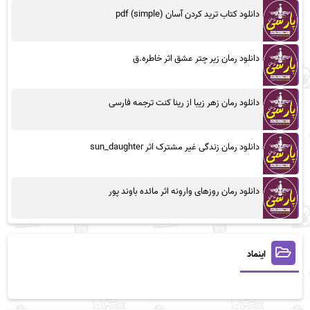
دانلود کتاب ترید کردن آسان (simple) pdf
دانلود رمان زیر چتر عشق اثر خاطره.ق
دانلود رمان زهر زیبا از رینا کنت ترجمه فارسی
دانلود رمان زندگی غیر مشترک اثر sun_daughter
دانلود رمان روزهای وارونه اثر مائده باوند پور
اینماد