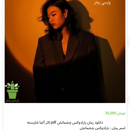
تومان
35,000
دانلود رمان پارادوکس چشمانش pdf |اثر آلما شایسته
اسم رمان : پارادوکس چشمانش