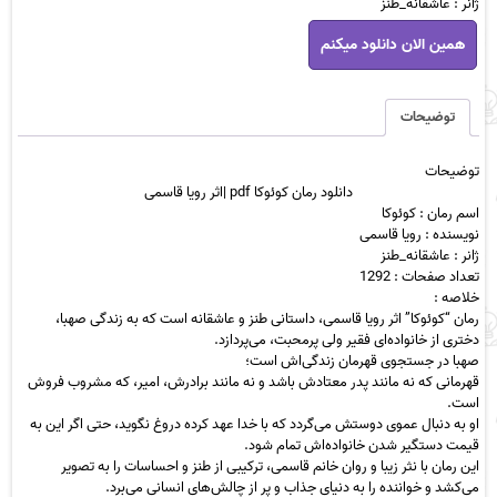
ژانر : عاشقانه_طنز
دانلود
همین الان دانلود میکنم
رمان
کوئوکا
pdf
|
توضیحات
اثر
رویا
توضیحات
قاسمی
دانلود رمان کوئوکا pdf |اثر رویا قاسمی
عدد
اسم رمان : کوئوکا
نویسنده : رویا قاسمی
ژانر : عاشقانه_طنز
تعداد صفحات : 1292
خلاصه :
رمان “کوئوکا” اثر رویا قاسمی، داستانی طنز و عاشقانه است که به زندگی صهبا،
دختری از خانواده‌ای فقیر ولی پرمحبت، می‌پردازد.
صهبا در جستجوی قهرمان زندگی‌اش است؛
قهرمانی که نه مانند پدر معتادش باشد و نه مانند برادرش، امیر، که مشروب فروش
است.
او به دنبال عموی دوستش می‌گردد که با خدا عهد کرده دروغ نگوید، حتی اگر این به
قیمت دستگیر شدن خانواده‌اش تمام شود.
این رمان با نثر زیبا و روان خانم قاسمی، ترکیبی از طنز و احساسات را به تصویر
می‌کشد و خواننده را به دنیای جذاب و پر از چالش‌های انسانی می‌برد.