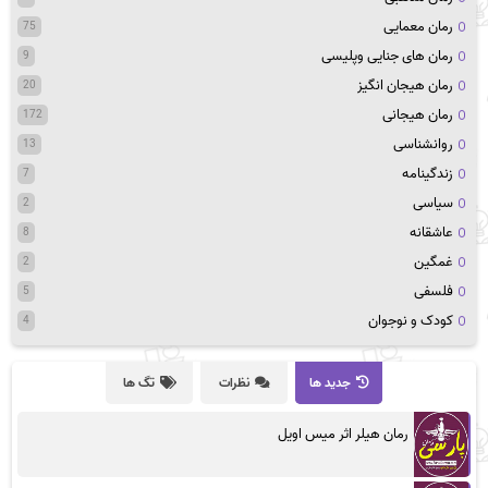
رمان معمایی
75
رمان های جنایی وپلیسی
9
رمان هیجان انگیز
20
رمان هیجانی
172
روانشناسی
13
زندگینامه
7
سیاسی
2
عاشقانه
8
غمگین
2
فلسفی
5
کودک و نوجوان
4
جدید ها
نظرات
تگ ها
رمان هیلر اثر میس اویل