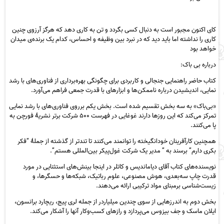
کای اکنون مجبور است به دنبال کسی بگردد و تن به کاری دهد که هرگز آرزوی چنین
کاری را نداشته اما باید دید که در نبرد بین وظیفه و احساس، کدام یک برنده‌ی میدان
خواهد بود
درباره بی باک:
کتاب حاضر راهنمایی‌ جنجالی و کاربردی برای چگونگی بهره‌برداری از فناوری‌های با رشد
نمایی، اندیشیدن درباره ناممکن‌ها و ابزارهای با قدرت جمعی فراهم می‌آورد.
«بی‌باک» به سه بخش تقسیم شده است. بخش یکم برروی فناوری‌های با رشد نمایی
تمرکز می‌کند که این روزها دارند غوغایی در فهرست ۵۰۰ شرکت برتر نشریۀ فورچن به
پا می‌کنند.
همچنین کارآفرینان خودانگیخته را توانمند می‌کنند تا تندتر از گذشته از جملۀ “فکر
بکری دارم” برسند به ” مدیر یک شرکت غول‌پیکر بین‌المللی هستم”.
نویسنده‌های کتاب آقای دیاماندیس و کاتلر در اینجا بینش‌های استثنایی در مورد
قدرت چاپ سه‌بعدی، هوش مصنوعی، علوم رباتیک، شبکه‌ها و حسگرها، و
زیست‌شناسی برمبنای مواد ترکیبی ارائه می‌دهند.
بخش دوم به اندرزهایی از سوی چندین میلیاردر از جمله لری پیج، ریچارد برانسون،
ایلان ماسک و جف بیزوس می‌پردازد و رازهای کسب‌وکار آنها را آشکار می‌کند.