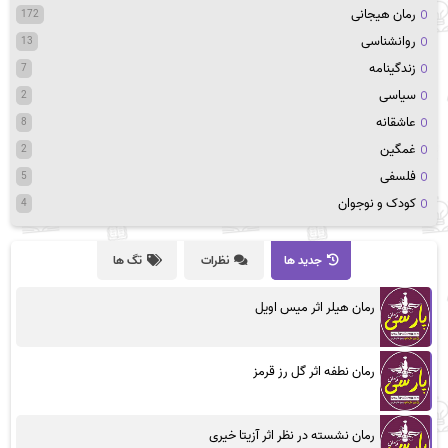
رمان هیجانی
172
روانشناسی
13
زندگینامه
7
سیاسی
2
عاشقانه
8
غمگین
2
فلسفی
5
کودک و نوجوان
4
جدید ها
نظرات
تگ ها
رمان هیلر اثر میس اویل
رمان نطفه اثر گل رز قرمز
رمان نشسته در نظر اثر آزیتا خیری