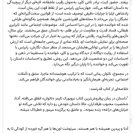
بیفتد. حضور کیت، برادر ناتنی کای، به‌عنوان رقیب عاشقانه، لایه‌ای دیگر از پیچیدگی
به داستان اضافه می‌کند. جهان‌سازی رابرتس نیز از نقاط قوت این رمان است.
پادشاهی ایلیا با جزئیات دقیقی توصیف شده است؛ از قوانین سخت‌گیرانه‌ای که
نخبگان را برتر می‌داند تا محله‌های فقیرنشین عادی‌ها، همه‌چیز به‌گونه‌ای طراحی
شده که خواننده خود را در این دنیا احساس کند. موضوعات اجتماعی مانند نابرابری
طبقاتی، فساد قدرت و مقاومت در برابر ظلم، به داستان عمق می‌بخشند. برای مثال،
«آزمون‌های پاکسازی»، رقابتی مرگبار که پیدین به اجبار در آن شرکت می‌کند، نه‌تنها
صحنه‌ای برای نمایش شجاعت او، بلکه نمادی از بی‌رحمی جامعه‌ای است که ارزش
انسان‌ها را بر اساس توانایی‌هایشان می‌سنجد.از منظر سبک نگارش، رابرتس با
استفاده از روایت دوگانه از دیدگاه پیدین و کای، خواننده را مستقیما در ذهن و
احساسات این دو شخصیت قرار می‌دهد. این روش، تعلیق و احساسات داستان را
تقویت می‌کند و خواننده را تا پایان درگیر نگه می‌دارد.
در مجموع، ناتوان رمانی است که با ترکیب هوشمندانه ماجرا، عشق و تأملات
اجتماعی، تجربه‌ای هیجان‌انگیز و به‌یادماندنی برای خوانندگان فراهم می‌کند.
خلاصه‌ای از کتاب قدرتمند:
“داستان در زمان پرفروش‌ترین کتاب نیویورک تایمز «ناتوان» اتفاق می‌افته. آدنا،
شخصیت محبوب طرفداران، حالا داستان خودش رو داره که تلاش می‌کنه تو
خیابان‌های «زاغه» زنده بمونه… و عاشق یه برگزیده مرموز و خطرناک میشه.
آدنا و پیدین همیشه با هم هستند. سرنوشت اون‌ها با هم گره خورده از کودکی تا به