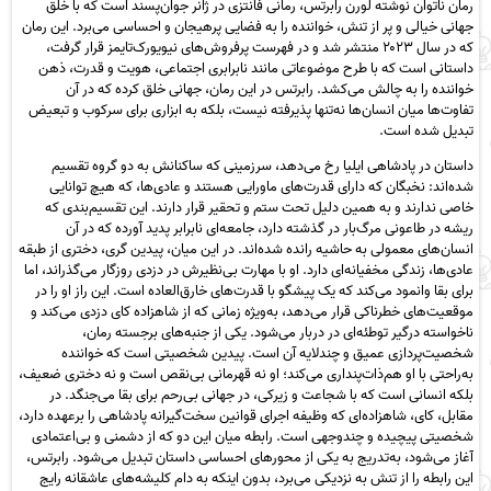
رمان ناتوان نوشته لورن رابرتس، رمانی فانتزی در ژانر جوان‌پسند است که با خلق
جهانی خیالی و پر از تنش، خواننده را به فضایی پرهیجان و احساسی می‌برد. این رمان
که در سال ۲۰۲۳ منتشر شد و در فهرست پرفروش‌های نیویورک‌تایمز قرار گرفت،
داستانی است که با طرح موضوعاتی مانند نابرابری اجتماعی، هویت و قدرت، ذهن
خواننده را به چالش می‌کشد. رابرتس در این رمان، جهانی خلق کرده که در آن
تفاوت‌ها میان انسان‌ها نه‌تنها پذیرفته نیست، بلکه به ابزاری برای سرکوب و تبعیض
تبدیل شده است.
داستان در پادشاهی ایلیا رخ می‌دهد، سرزمینی که ساکنانش به دو گروه تقسیم
شده‌اند: نخبگان که دارای قدرت‌های ماورایی هستند و عادی‌ها، که هیچ توانایی
خاصی ندارند و به همین دلیل تحت ستم و تحقیر قرار دارند. این تقسیم‌بندی که
ریشه در طاعونی مرگ‌بار در گذشته دارد، جامعه‌ای نابرابر پدید آورده که در آن
انسان‌های معمولی به حاشیه رانده شده‌اند. در این میان، پیدین گری، دختری از طبقه
عادی‌ها، زندگی مخفیانه‌ای دارد. او با مهارت بی‌نظیرش در دزدی روزگار می‌گذراند، اما
برای بقا وانمود می‌کند که یک پیشگو با قدرت‌های خارق‌العاده است. این راز او را در
موقعیت‌های خطرناکی قرار می‌دهد، به‌ویژه زمانی که از شاهزاده کای دزدی می‌کند و
ناخواسته درگیر توطئه‌ای در دربار می‌شود. یکی از جنبه‌های برجسته رمان،
شخصیت‌پردازی عمیق و چندلایه آن است. پیدین شخصیتی است که خواننده
به‌راحتی با او هم‌ذات‌پنداری می‌کند؛ او نه قهرمانی بی‌نقص است و نه دختری ضعیف،
بلکه انسانی است که با شجاعت و زیرکی، در جهانی بی‌رحم برای بقا می‌جنگد. در
مقابل، کای، شاهزاده‌ای که وظیفه اجرای قوانین سخت‌گیرانه پادشاهی را برعهده دارد،
شخصیتی پیچیده و چندوجهی است. رابطه میان این دو که از دشمنی و بی‌اعتمادی
آغاز می‌شود، به‌تدریج به یکی از محورهای احساسی داستان تبدیل می‌شود. رابرتس،
این رابطه را از تنش به نزدیکی می‌برد، بدون اینکه به دام کلیشه‌های عاشقانه رایج