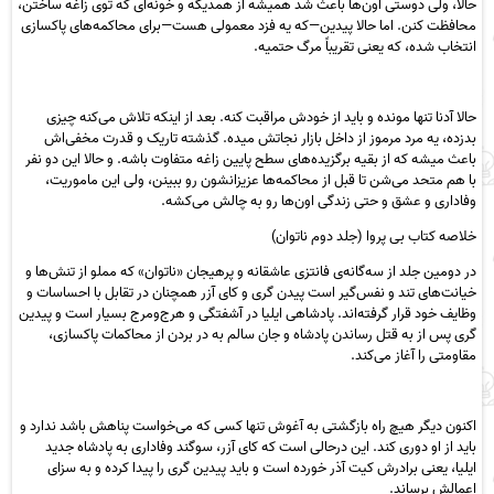
حالا، ولی دوستی اون‌ها باعث شد همیشه از همدیگه و خونه‌ای که توی زاغه ساختن،
محافظت کنن. اما حالا پیدین—که یه فزد معمولی هست—برای محاکمه‌های پاکسازی
انتخاب شده، که یعنی تقریباً مرگ حتمیه.
حالا آدنا تنها مونده و باید از خودش مراقبت کنه. بعد از اینکه تلاش می‌کنه چیزی
بدزده، یه مرد مرموز از داخل بازار نجاتش میده. گذشته تاریک و قدرت مخفی‌اش
باعث میشه که از بقیه برگزیده‌های سطح پایین زاغه متفاوت باشه. و حالا این دو نفر
با هم متحد می‌شن تا قبل از محاکمه‌ها عزیزانشون رو ببینن، ولی این ماموریت،
وفاداری و عشق و حتی زندگی اون‌ها رو به چالش می‌کشه.
خلاصه کتاب بی پروا (جلد دوم ناتوان)
در دومین جلد از سه‌گانه‌ی فانتزی عاشقانه و پرهیجان «ناتوان» که مملو از تنش‌ها و
خیانت‌های تند و نفس‌گیر است پیدن گری و کای آزر همچنان در تقابل با احساسات و
وظایف خود قرار گرفته‌اند. پادشاهی ایلیا در آشفتگی و هرج‌ومرج بسیار است و پیدین
گری پس از به قتل رساندن پادشاه و جان سالم به در بردن از محاکمات پاکسازی،
مقاومتی را آغاز می‌کند.
اکنون دیگر هیچ راه بازگشتی به آغوش تنها کسی که می‌خواست پناهش باشد ندارد و
باید از او دوری کند. این درحالی است که کای آزر، سوگند وفاداری به پادشاه جدید
ایلیا، یعنی برادرش کیت آذر خورده است و باید پیدین گری را پیدا کرده و به سزای
اعمالش برساند.