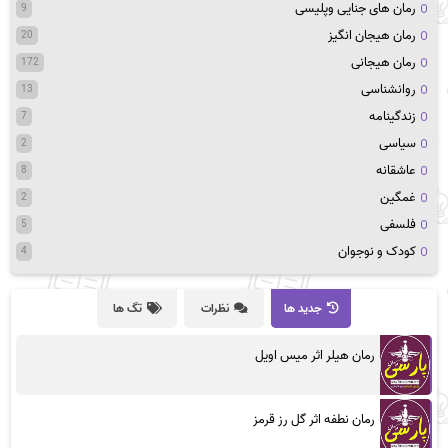
رمان های جنایی وپلیسی
9
رمان هیجان انگیز
20
رمان هیجانی
172
روانشناسی
13
زندگینامه
7
سیاسی
2
عاشقانه
8
غمگین
2
فلسفی
5
کودک و نوجوان
4
جدید ها
نظرات
تگ ها
رمان هیلر اثر میس اویل
رمان نطفه اثر گل رز قرمز