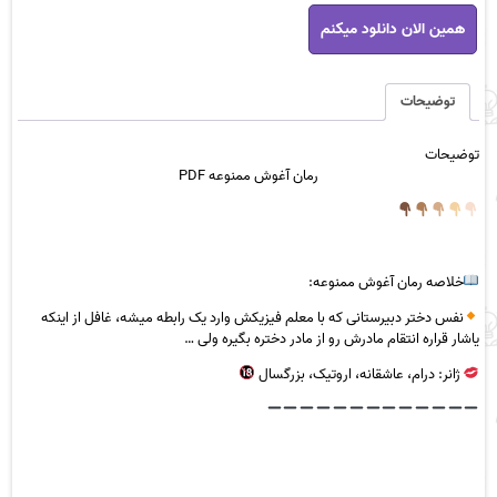
رمان
همین الان دانلود میکنم
آغوش
ممنوعه
PDF
عدد
توضیحات
توضیحات
رمان
آغوش ممنوعه PDF
خلاصه رمان آغوش
ممنوعه
:
نفس دختر دبیرستانی که با معلم فیزیکش وارد یک رابطه میشه، غافل از اینکه
یاشار قراره انتقام مادرش رو از مادر دختره بگیره ولی …
ژانر: درام، عاشقانه، اروتیک، بزرگسال