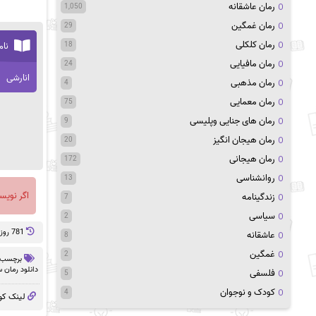
رمان عاشقانه
1,050
رمان غمگین
29
رمان کلکلی
نام
18
رمان مافیایی
24
انارشی
رمان مذهبی
4
رمان معمایی
75
رمان های جنایی وپلیسی
9
رمان هیجان انگیز
20
رمان هیجانی
172
روانشناسی
13
اگر نویس
زندگینامه
7
سیاسی
2
781 روز پيش
عاشقانه
8
غمگین
2
برچسب 
دانلود رمان 
فلسفی
5
کودک و نوجوان
4
لینک کو