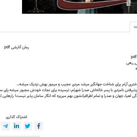
ت
رمان آنارشی pdf
س_رهی
ه
دختری آرام برای شناخت جهانگیر مرشد مردی عجیب و مرموز بهش نزدیک میشه…
 پذیرفتن نامزدی با پسر خاله‌اش صدرا شهرام، ترسیده برای نجات خودش مجبور میشه پای س
ی لعیا، جهان و صدرا و تمام اطرافیانشون بهم میریزه که انگار سامان پذیر نیست! رازها
اشتراک گذاری