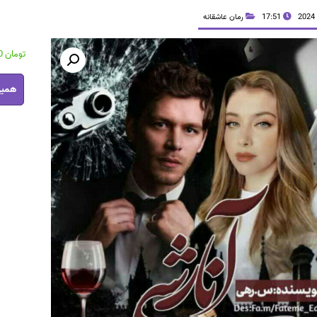
17:51
رمان عاشقانه
تومان
37,600
رمان
همین
آنارشی
pdf
عدد