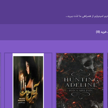
م امیدوارم از همراهی ما لذت ببرید…
خرید (0)