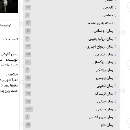
تاریخی
12
حماسی
1
دسته بندی نشده
57
توضیحا
رمان اجتماعی
83
رمان ارباب رعیتی
توضیحات
7
رمان ازدواج اجباری
12
رمان آنارشی pdf
رمان انتقامی
80
نویسنده : 
رمان بزرگسال
61
ژانر : عاشقان
رمان پزشکی
7
خلاصه :
رمان پلیسی
36
لعیا شهرام 
دقیقا بعد از
رمان تخیلی
60
همه چیز زندگ
رمان ترسناک
14
رمان جنایی
14
رمان خارجی
224
رمان خون اشامی
2
رمان طنز
40