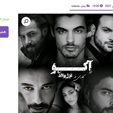
14:00
رمان عاشقانه
تومان
36,900
رمان
همین
آکو
pdf
عدد