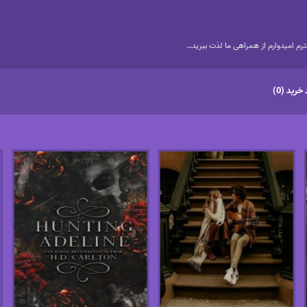
م امیدوارم از همراهی ما لذت ببرید…
خرید (0)