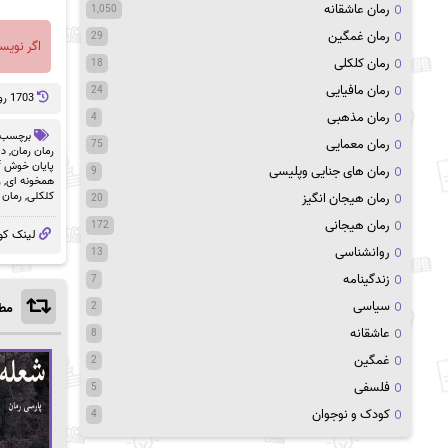
رمان عاشقانه
1,050
رمان غمگین
29
اگر نویس
رمان کلکلی
18
رمان مافیایی
24
1703 روز پيش
رمان مذهبی
4
برچسب 
رمان معمایی
75
رمان رمان
,
دا
پایان خوش pdf
رمان های جنایی وپلیسی
9
همخونه ای
,
ر
کلکلی
,
رمان 
رمان هیجان انگیز
20
رمان هیجانی
172
لینک کو
روانشناسی
13
زندگینامه
7
سیاسی
مطا
2
عاشقانه
8
غمگین
2
فلسفی
5
کودک و نوجوان
4