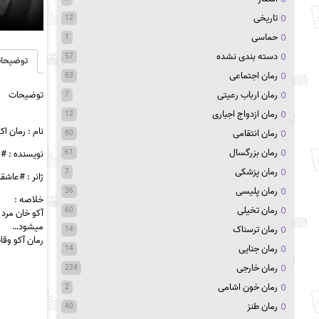
تاریخی
12
حماسی
1
دسته بندی نشده
57
توضیحا
رمان اجتماعی
83
توضیحات
رمان ارباب رعیتی
7
رمان ازدواج اجباری
12
نام :
رمان اکو f
رمان انتقامی
80
رمان بزرگسال
نویسنده : #
61
رمان پزشکی
7
ژانر : #عاشقا
رمان پلیسی
36
خلاصه :
رمان تخیلی
60
آکو خان مرد 
میشود…
رمان ترسناک
14
رمان آکو وق
رمان جنایی
14
رمان خارجی
224
رمان خون اشامی
2
رمان طنز
40