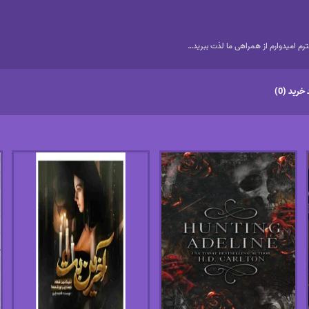
م امیدوارم از همراهی ما لذت ببرید…
خرید (0)