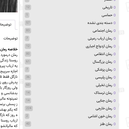
تاریخی
12
حماسی
1
دسته بندی نشده
57
توضیحا
رمان اجتماعی
83
توضیحات
رمان ارباب رعیتی
7
رمان ازدواج اجباری
12
خلاصه رمان ا
رمان انتقامی
80
رمان درمورد 
روستا زندگی 
رمان بزرگسال
61
یه ارباب پی
رمان پزشکی
7
اجازه سرپیچی
نازگل فقط ۱۵سالشه ولی پا به پای
رمان پلیسی
36
پدرش روی زم
رمان تخیلی
60
ولی روزگار ب
رمان ترسناک
بدشانسی و 
14
نمیتونه مالی
رمان جنایی
14
ز پسش برنمیا
رمان خارجی
224
که یکم بهش
ه روز که ناز
رمان خون اشامی
2
ارباب روستا 
رمان طنز
40
که مالیاتشو ب