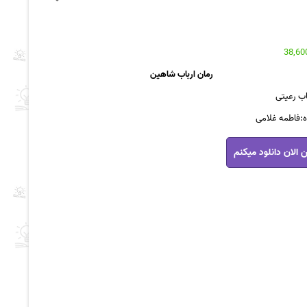
رمان ارباب شاهین
باب رعیتی
:فاطمه غلامی
 الان دانلود میکنم