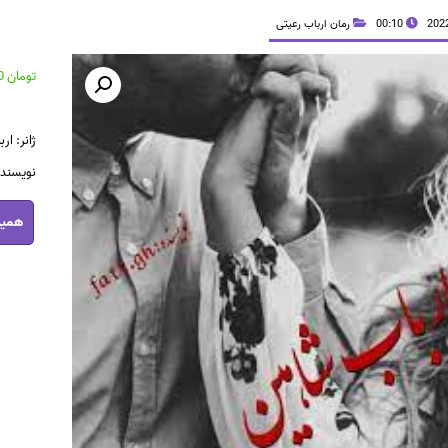
00:10
رمان ارباب رعیتی
تومان
38,600
ژانر: ار
نویسنده
رمان
همین
ارباب
شاهین
pdf
عدد