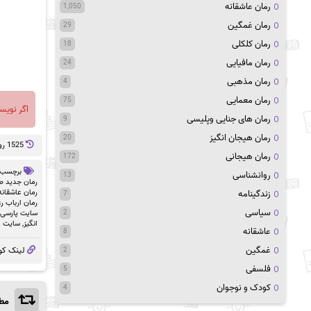
رمان عاشقانه
1,050
رمان غمگین
29
رمان کلکلی
18
رمان مافیایی
24
رمان مذهبی
4
رمان معمایی
75
اگر نویس
رمان های جنایی وپلیسی
9
رمان هیجان انگیز
20
1525 روز پيش
رمان هیجانی
172
برچسب 
روانشناسی
13
رمان جدید ط
رمان عاشقانه 
زندگینامه
7
رمان ارباب رعیت
سیاسی
سایت پارسی ر
2
انگیز
,
سایت پ
عاشقانه
8
غمگین
لینک کو
2
فلسفی
5
کودک و نوجوان
4
مطا