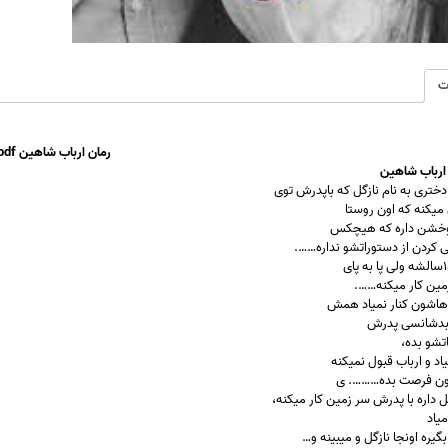
ت
رمان ارباب شاهین pdf
رباب شا
هین
دختری به نام نازگل که باپدرش توی
میکنه که اون روستا
روخشن داره که هیچکس
 کردن از دستوراتشو نداره…….
ین کار میکنه…….
اهاشون کنار نمیاد همش
بدشانس
ی پدرش
اتشو بده،
د و ارباب قبول
نم
یکنه
ون فرصت بده………. ی
گل داره با پدرش
سر زمی
ن کار میکنه،
میاد
گیره اونجا نازگل و میبینه و…