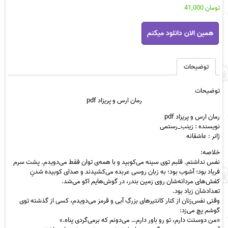
تومان
41,000
رمان
همین الان دانلود میکنم
ارس
و
پریزاد
pdf
توضیحات
عدد
توضیحات
رمان ارس و پریزاد pdf
رمان ارس و پریزاد pdf
نویسنده : زینب_رستمی
ژانر : عاشقانه
خلاصه:
نفس نداشتم. قلبم توی سینه می‌کوبید و با همه‌ی توان فقط می‌دویدم. پشت سرم
فریاد بود؛ آشوب بود؛ به زبان روسی عربده می‌کشیدند و صدای کوبیده شدنِ
کفش‌های مردانه‌شان روی زمین بندر، در گوش‌هایم اکو می‌شد.
تعدادشان زیاد بود.
وقتی نفس‌زنان از کنار کانتیرهای بزرگِ آبی و قرمز می‌دویدم، کسی از گذشته توی
گوشم پچ می‌زد:
«من دوستت دارم، تو رو باور دارم… می‌دونم که برمی‌گردی پناه.»