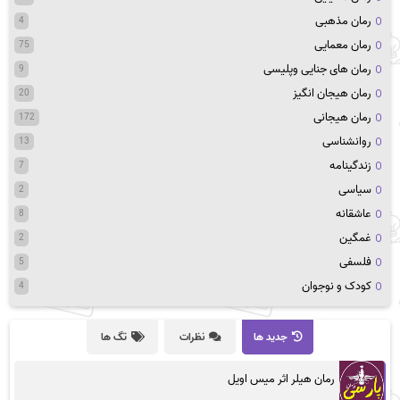
رمان مذهبی
4
رمان معمایی
75
رمان های جنایی وپلیسی
9
رمان هیجان انگیز
20
رمان هیجانی
172
روانشناسی
13
زندگینامه
7
سیاسی
2
عاشقانه
8
غمگین
2
فلسفی
5
کودک و نوجوان
4
جدید ها
نظرات
تگ ها
رمان هیلر اثر میس اویل