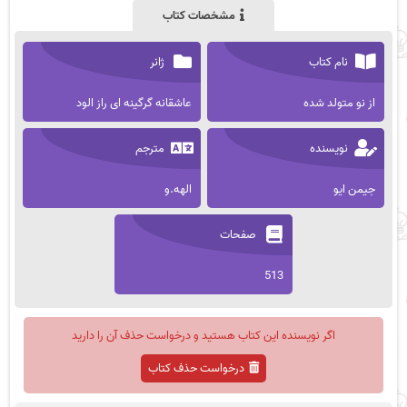
مشخصات کتاب
نام کتاب
ژانر
از نو متولد شده
عاشقانه گرگینه ای راز الود
نویسنده
مترجم
جیمن ایو
الهه.و
صفحات
513
اگر نویسنده این کتاب هستید و درخواست حذف آن را دارید
درخواست حذف کتاب