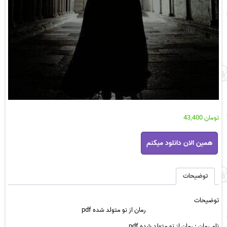
تومان
43,400
رمان
همین الان دانلود میکنم
از
نو
متولد
شده
توضیحات
pdf
عدد
توضیحات
رمان از نو متولد شده pdf
نام رمان : رمان از نو متولد شده pdf