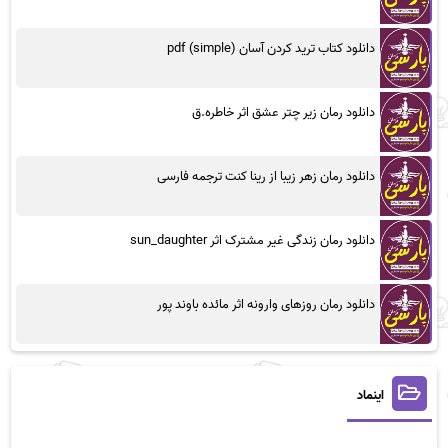
دانلود کتاب ترید کردن آسان (simple) pdf
دانلود رمان زیر چتر عشق اثر خاطره.ق
دانلود رمان زهر زیبا از رینا کنت ترجمه فارسی
دانلود رمان زندگی غیر مشترک اثر sun_daughter
دانلود رمان روزهای وارونه اثر مائده باوند پور
اینماد