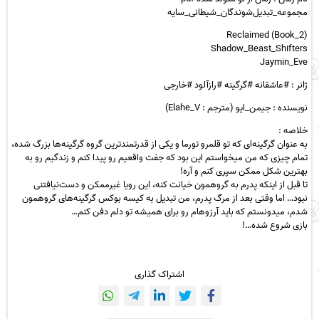
مجموعه_تبدیل‌شوندگان_شیطانی_سایه
Reclaimed (Book_2)
Shadow_Beast_Shifters
Jaymin_Eve
ژانر : #عاشقانه #گرگینه #رازآلود #خارجی
نویسنده : جیمن_ایو (مترجم : Elahe_V)
خلاصه :
به عنوان گرگینه‌ای که تو قلمرو تورما و یکی از قدرتمندترین گروه گرگینه‌ها بزرگ شده،
تمام چیزی که من میخواستم این بود که جفت واقعیم رو پیدا کنم و زندگیم رو به
بهترین شکل ممکن سپری کنم و آره!
تا قبل از اینکه پدرم به گروهمون خیانت کنه، این رویا غیرممکن و دست‌نیافتنی
نبود… اما وقتی بعد از مرگ پدرم، من تبدیل به کیسه بوکس گرگینه‌های گروهمون
شدم، میدونستم که باید آرزوهام رو برای همیشه تو دلم دفن کنم…
بازی شروع شده…!
اشتراک گذاری