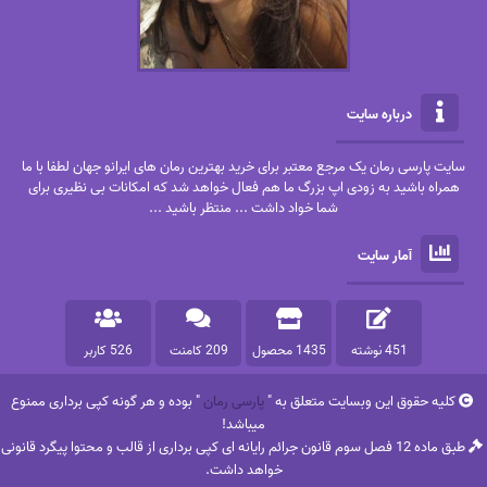
درباره سایت
سایت پارسی رمان یک مرجع معتبر برای خرید بهترین رمان های ایرانو جهان لطفا با ما
همراه باشید به زودی اپ بزرگ ما هم فعال خواهد شد که امکانات بی نظیری برای
شما خواد داشت ... منتظر باشید ...
آمار سایت
451 نوشته
1435 محصول
209 کامنت
526 کاربر
کلیه حقوق این وبسایت متعلق به "
پارسی رمان
" بوده و هر گونه کپی برداری ممنوع
میباشد!
طبق ماده 12 فصل سوم قانون جرائم رایانه ای کپی برداری از قالب و محتوا پیگرد قانونی
خواهد داشت.