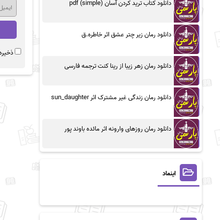
دانلود کتاب ترید کردن آسان (simple) pdf
دانلود رمان زیر چتر عشق اثر خاطره.ق
ذخیره 
دانلود رمان زهر زیبا از رینا کنت ترجمه فارسی
دانلود رمان زندگی غیر مشترک اثر sun_daughter
دانلود رمان روزهای وارونه اثر مائده باوند پور
اینماد