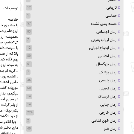
تاریخی
توضیحات
12
حماسی
1
خلاصه
دسته بندی نشده
57
با چشمای خی
ارزوهام پشت
رمان اجتماعی
83
.همیشه آرزو
رمان ارباب رعیتی
7
*_*باشم، خد
با سرعت دا
رمان ازدواج اجباری
12
بالا که از ص
رمان انتقامی
80
بهم نگاه کر
رمان بزرگسال
61
به مرده ارزو
…گریه ام بند
رمان پزشکی
7
«!!شده بود 
رمان پلیسی
36
حاجی اشتباه 
موزیانه گفتم
رمان تخیلی
60
_بگردم، بذا
رمان ترسناک
14
در میارم لب
رمان جنایی
از پام گرفت 
14
یکم دیگه ام
رمان خارجی
224
از درد انگش
رمان خون اشامی
2
_چرا انقدر س
ماریا دختر ش
رمان طنز
40
سر یه اتفاق 