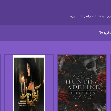
م امیدوارم از همراهی ما لذت ببرید…
خرید (0)