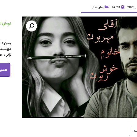
14:23
رمان طنز
تومان
39,700
رمان : 
نویسنده : _s
ژانر : ع
رمان
همین
اقا
مهربون
خانم
خوش
زبون
pdf
عدد
ت