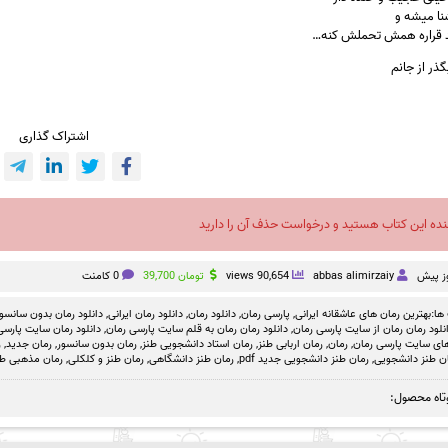
نا میشه و
عد قراره همش تحملش کنه…
گذر از جانم
اشتراک گذاری
نده این کتاب هستید و درخواست حذف آن را دارید
abbas alimirzaiy
90,654 views
تومان
39,700
0 کامنت
ها:
بهترین رمان های عاشقانه ایرانی
,
پارسی رمان
,
دانلود رمان
,
دانلود رمان ایرانی
,
دانلود رمان بدون سانسو
نلود رمان رمان از سایت پارسی رمان
,
دانلود رمان رمان به قلم سایت پارسی رمان
,
دانلود رمان سایت پارسی 
های سایت پارسی رمان
,
رمان
,
رمان اربابی طنز
,
رمان استاد دانشجویی طنز
,
رمان بدون سانسور
,
رمان جدید
,
ر
ن طنز دانشجویی
,
رمان طنز دانشجویی جدید pdf
,
رمان طنز دانشگاهی
,
رمان طنز و کلکلی
,
رمان مذهبی طن
تاه محصول: