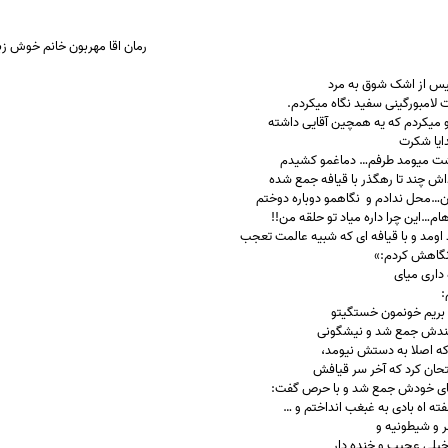
رمان اقا مهربون خانم خوش زبون 
س از اشک شوق به مرد
 لامبورگینی سفید نگاه میکردم.
 میکردم که یه همچین آقایی داشته
ایا شکرت
شت میومد طرفم… دماغمو کشیدم
داش چند تا رهگذر با قیافه جمع شده
دن…محل ندادم و نگاهمو دوباره دوختم
هام…این چرا داره میاد تو حلقه من!!
 اومد و با قیافه ای که شبیه عالمت تعجب
نگاهش کردم:»
داری میای
:
ر بریم خونمون خستگیتو
خندش جمع شد و نیشگونی
که اصلا به دستش نیومد،
تحان کرد که آخر سر قیافش
تای خودش جمع شد و با حرص گفت:
فته اه بادی به غبغب انداختم و …
ر و شیطونیه و
خیلی عجیب و خنده دار