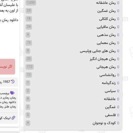
رمان عاشقانه
1,050
با علیسان آش
از اون به ب
رمان غمگین
29
رمان کلکلی
18
دانلود رمان ب
رمان مافیایی
24
رمان مذهبی
4
رمان معمایی
75
رمان های جنایی وپلیسی
9
رمان هیجان انگیز
20
اگر نویس
رمان هیجانی
172
روانشناسی
13
1957 روز پيش
زندگینامه
7
سیاسی
2
برچسب 
رمان رمان
,
دا
عاشقانه
8
دانلود رمان 
رمان طنز
,
رما
غمگین
2
فلسفی
5
لینک کو
کودک و نوجوان
4