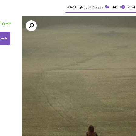
14:10
رمان اجتماعی
,
رمان عاشقانه
تومان
39,000
رمان
همین
امشب
ازت
متنفرم
pdf
عدد