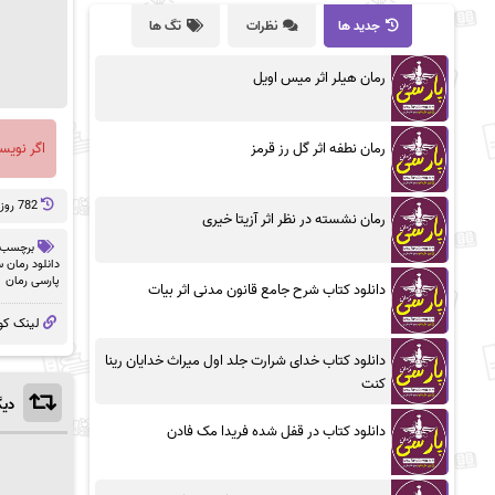
جدید ها
نظرات
تگ ها
رمان هیلر اثر میس اویل
رمان نطفه اثر گل رز قرمز
اگر نویس
782 روز پيش
رمان نشسته در نظر اثر آزیتا خیری
برچسب 
دانلود رمان 
پارسی رمان
دانلود کتاب شرح جامع قانون مدنی اثر بیات
لینک کو
دانلود کتاب خدای شرارت جلد اول میراث خدایان رینا
کنت
دیگ
دانلود کتاب در قفل شده فریدا مک فادن