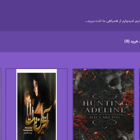
م امیدوارم از همراهی ما لذت ببرید…
خرید (0)