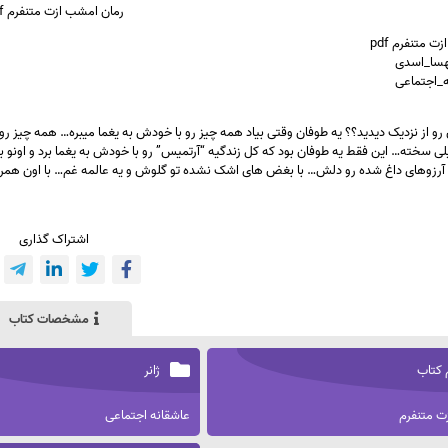
رمان
امشب ازت متنفرم pdf
 متنفرم pdf
هسا_اسدی
نه_اجتماعی
رو از نزدیک دیدید؟؟ یه طوفان وقتی بیاد همه چیز رو با خودش به یغما میبره… همه چیز رو ن
 سخته… این فقط یه طوفان بود که کل زندگیه “آرتمیس” رو با خودش به یغما برد و اونو ب
آرزوهای داغ شده رو دلش… با بغض های اشک نشده تو گلوش و یه عالمه غم… با اون همر
اشتراک گذاری
مشخصات کتاب
 کتاب
ژانر
ت متنفرم
عاشقانه اجتماعی