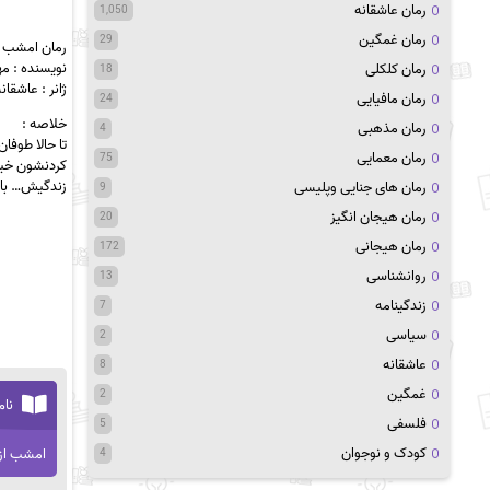
رمان عاشقانه
1,050
رمان غمگین
29
رمان امشب ازت
نویسنده : م
رمان کلکلی
18
ژانر : عاشقا
رمان مافیایی
24
خلاصه :
رمان مذهبی
4
تا حالا
طوفان
رمان معمایی
75
کردنشون خیلی
زندگیش… با 
رمان های جنایی وپلیسی
9
رمان هیجان انگیز
20
رمان هیجانی
172
روانشناسی
13
زندگینامه
7
سیاسی
2
عاشقانه
8
غمگین
2
نام
فلسفی
5
کودک و نوجوان
امشب از
4