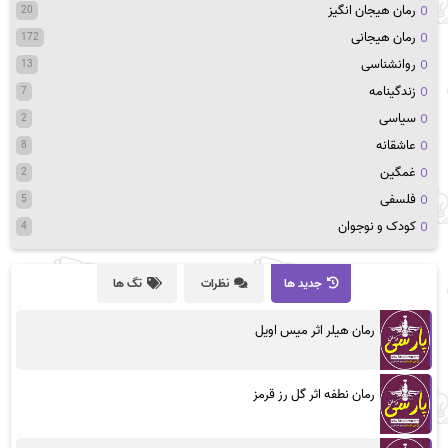
رمان هیجان انگیز
20
رمان هیجانی
172
روانشناسی
13
زندگینامه
7
سیاسی
2
عاشقانه
8
غمگین
2
فلسفی
5
کودک و نوجوان
4
جدید ها
نظرات
تگ ها
رمان هیلر اثر میس اویل
رمان نطفه اثر گل رز قرمز