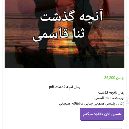
تومان
35,200
رمان انچه گذشت pdf
رمان :آنچه گذشت
نویسنده : ثنا قاسمی
ژانر : : پلیسی معمایی جنایی عاشقانه هیجانی
رمان
همین الان دانلود میکنم
انچه
گذشت
pdf