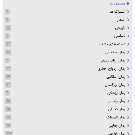
محصولات
اشتراک ها
3
اشعار
1
تاریخی
12
حماسی
1
دسته بندی نشده
57
رمان اجتماعی
83
رمان ارباب رعیتی
7
رمان ازدواج اجباری
12
رمان انتقامی
80
رمان بزرگسال
61
رمان پزشکی
7
رمان پلیسی
36
رمان تخیلی
60
رمان ترسناک
14
رمان جنایی
14
رمان خارجی
224