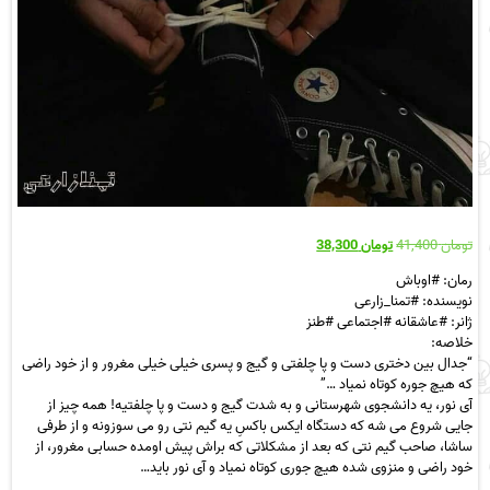
قیمت
قیمت
تومان
41,400
تومان
38,300
اصلی
فعلی
رمان: #اوباش
تومان 41,400
تومان 38,300
نویسنده: #تمنا_زارعی
بود.
است.
ژانر: #عاشقانه #اجتماعی #طنز
خلاصه:
“جدال بین دختری دست و پا چلفتی و گیج و پسری خیلی خیلی مغرور و از خود راضی
که هیچ جوره کوتاه نمیاد …”
آی نور، یه دانشجوی شهرستانی و به شدت گیج و دست و پا چلفتیه! همه چیز از
جایی شروع می شه که دستگاه ایکس باکسِ یه گیم نتی رو می سوزونه و از طرفی
ساشا، صاحب گیم نتی که بعد از مشکلاتی که براش پیش اومده حسابی مغرور، از
خود راضی و منزوی شده هیچ جوری کوتاه نمیاد و آی نور باید…