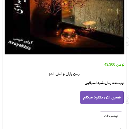
تومان
43,300
رمان باران و آتش pdf
نویسنده رمان.شیدا سیلاوی
رمان
همین الان دانلود میکنم
باران
و
آتش
pdf
توضیحات
عدد