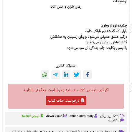
توضیحات
رمان باران و آتش
pdf
چکیده ای از رمان
.
باران که گذشته‌ی
ناپاکی
دارد،
درگیر عشق عمیقی می‌شود و برای رسیدن به
عشقش
گذشته‌اش را پنهان می‌کند و
با ترمیم بکارت، وارد زندگی آن
مرد
می‌شود
اشتراک گذاری
اگر نویسنده این کتاب هستید و درخواست حذف آن را دارید
درخواست حذف کتاب
1292 روز پيش
abbas alimirzaiy
2,838 views
تومان
43,300
0 کامنت
برچسب ها:
بهترین رمان های عاشقانه ایرانی
,
پارسی رمان
,
دانلود رمان
,
دانلود رمان ایرانی
,