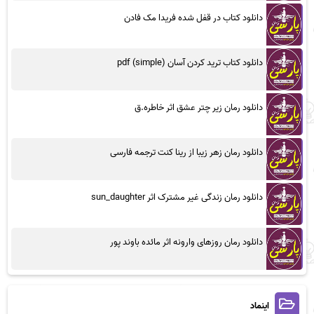
دانلود کتاب در قفل شده فریدا مک فادن
دانلود کتاب ترید کردن آسان (simple) pdf
دانلود رمان زیر چتر عشق اثر خاطره.ق
دانلود رمان زهر زیبا از رینا کنت ترجمه فارسی
دانلود رمان زندگی غیر مشترک اثر sun_daughter
دانلود رمان روزهای وارونه اثر مائده باوند پور
اینماد