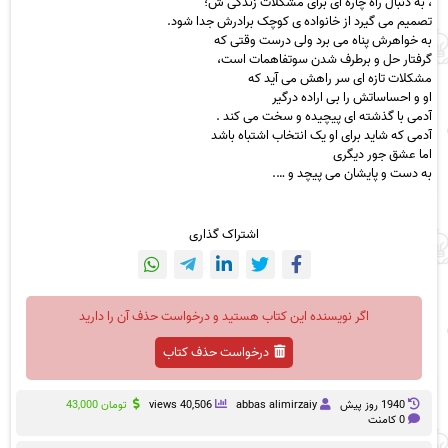
، به دنبال راه چاره ای برای مشکلات زندگی ش؛
تصمیم می گیرد از خانواده ی کوچک برادرش جدا شود.
به خواهرش پناه می برد ولی درست وقتی که
گرفتار حل و برطرف شدن سوتفاهمات است،
مشکلات تازه ای سر راهش می آید که
او و احساساتش را بی اراده درگیر
آدمی با گذشته ای پیچیده و سخت می کند .
آدمی که شاید برای او یک انتخاب اشتباه باشد
اما عشق جور دیگری
به دست و پایشان می پیچد و ….
اشتراک گذاری
اگر نویسنده این کتاب هستید و درخواست حذف آن را دارید
درخواست حذف کتاب
1940 روز پيش
abbas alimirzaiy
40,506 views
تومان
43,000
0 کامنت