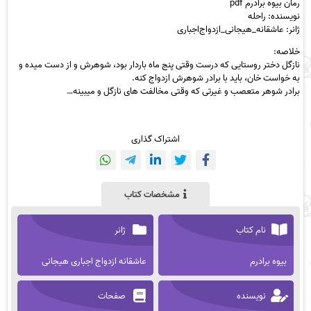
رمان بیوه برادرم pdf
نویسنده: راحله
ژانر: عاشقانه_هیجانی_ازدواج‌اجباری
خلاصه:
نازگل دختر روستایی که درست وقتی پنج ماه باردار بود، شوهرش و از دست میده و
به خواست خان، باید با برادر شوهرش ازدواج کنه.
برادر شوهر متعصب و غیرتی که وقتی مخالفت های نازگل و میبینه…
اشتراک گذاری
مشخصات کتاب
نام کتاب
ژانر
بیوه برادرم
عاشقانه ازدواج اجباری هیجانی
نویسنده
صفحات