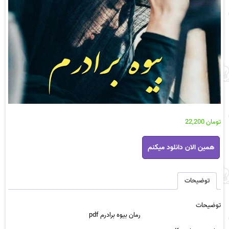
تومان
22,200
رمان
همین الان دانلود میکنم
بیوه
برادرم
pdf
عدد
توضیحات
توضیحات
رمان بیوه برادرم pdf