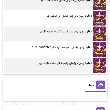
دانلود کتاب ترید کردن آسان (simple) pdf
دانلود رمان زیر چتر عشق اثر خاطره.ق
دانلود رمان زهر زیبا از رینا کنت ترجمه فارسی
دانلود رمان زندگی غیر مشترک اثر sun_daughter
دانلود رمان روزهای وارونه اثر مائده باوند پور
اینماد