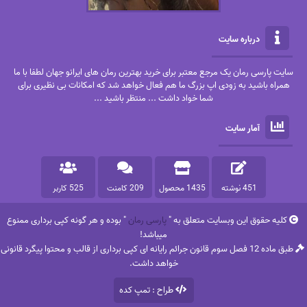
درباره سایت
سایت پارسی رمان یک مرجع معتبر برای خرید بهترین رمان های ایرانو جهان لطفا با ما
همراه باشید به زودی اپ بزرگ ما هم فعال خواهد شد که امکانات بی نظیری برای
شما خواد داشت ... منتظر باشید ...
آمار سایت
451 نوشته
1435 محصول
209 کامنت
525 کاربر
کلیه حقوق این وبسایت متعلق به "
پارسی رمان
" بوده و هر گونه کپی برداری ممنوع
میباشد!
طبق ماده 12 فصل سوم قانون جرائم رایانه ای کپی برداری از قالب و محتوا پیگرد قانونی
خواهد داشت.
طراح : تمپ کده