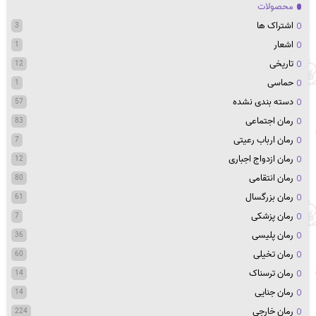
محصولات
اشتراک ها
3
اشعار
1
تاریخی
12
حماسی
1
دسته بندی نشده
57
رمان اجتماعی
83
رمان ارباب رعیتی
7
رمان ازدواج اجباری
12
رمان انتقامی
80
رمان بزرگسال
61
رمان پزشکی
7
رمان پلیسی
36
رمان تخیلی
60
رمان ترسناک
14
رمان جنایی
14
رمان خارجی
224