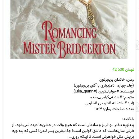
تومان
42,500
رمان: خاندان بریجرتون
(جلد چهارم: نامزدبازی با آقای بریجرتون)
نویسنده: #جولیا_کوین (#julia_quinn)
مترجم: #هدیه_گرامی_مقدم
ژانر: #عاشقانه #تاریخی #خارجی
تعداد صفحات رمان: ۱۱۴۳
خلاصه:
پنه‌لوپه دختر مو قرمز و ساده‌ای است که هیچ وقت در جشن‌ها دیده نمی‌شود. از
طرفی سال‌هاست که عاشق کولین است! جذاب‌ترین پسر لندن! کسی که پنه‌لوپه
برایش مثل خواهرش است. تا اینکه روزی…