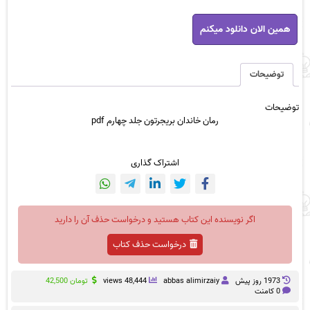
رمان
همین الان دانلود میکنم
خاندان
بریجرتون
جلد
چهارم
توضیحات
pdf
عدد
توضیحات
رمان خاندان بریجرتون جلد چهارم pdf
اشتراک گذاری
اگر نویسنده این کتاب هستید و درخواست حذف آن را دارید
درخواست حذف کتاب
1973 روز پيش
abbas alimirzaiy
48,444 views
تومان
42,500
0 کامنت