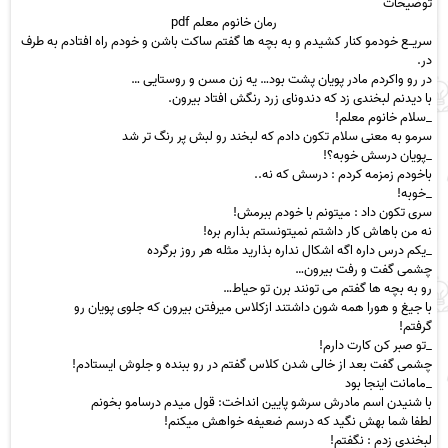
توضیحات
رمان خانوم معلم pdf
سریــع خودمو کنار کشیدم و به بچه ها گفتم ساکت باشن و خودم راه افتادم به طرف
در.
در رو واکردم مادر پویان پشت بود… یه زن مسن و روستایی …
با دیدنم لبخندی زد که دندونای زرد رنگش افتاد بیرون.
_سلام خانوم معلم!
سرمو به معنی سلام تکون دادم که لبخند رو لبش پر رنگ
تر ش
د
_پویان درسش خوبه؟!
باخودم زمزمه کردم : درسش که نه..
_خوبه!
سری تکون داد : میتونم با خودم ببرمش!
نه من باهاش کار داشتم نمیتونستم بذارم بره!
_یکم درس داره اگه اشکال نداره بذارید مثله هر روز بر
گرده
چشمی گفت و رفت بیرون…
رو به بچه ها گفتم می تونند برن تو حیاط…
با جیغ و هورا همه شون داشتند ازکلاس میرفتن
بیرون
که جلوی پویان رو
گرفتم!
_تو صبر کن کارت دارم!
چشمی گفت بعد از خالی شدن کلاس گفتم در رو ببنده و جلوش ایستادم!
_مامانت اینجا بود
با شنیدن اسم مادرش سرشو پایین انداخت: قول میدم درسامو بخونم
لطفا شما بهش نگید که درسم ضعیفه خواهش میکنم!
لبخندی زدم : نگفتم!