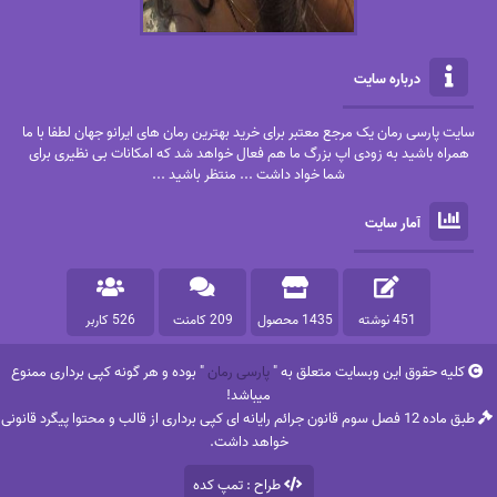
درباره سایت
سایت پارسی رمان یک مرجع معتبر برای خرید بهترین رمان های ایرانو جهان لطفا با ما
همراه باشید به زودی اپ بزرگ ما هم فعال خواهد شد که امکانات بی نظیری برای
شما خواد داشت ... منتظر باشید ...
آمار سایت
451 نوشته
1435 محصول
209 کامنت
526 کاربر
کلیه حقوق این وبسایت متعلق به "
پارسی رمان
" بوده و هر گونه کپی برداری ممنوع
میباشد!
طبق ماده 12 فصل سوم قانون جرائم رایانه ای کپی برداری از قالب و محتوا پیگرد قانونی
خواهد داشت.
طراح : تمپ کده