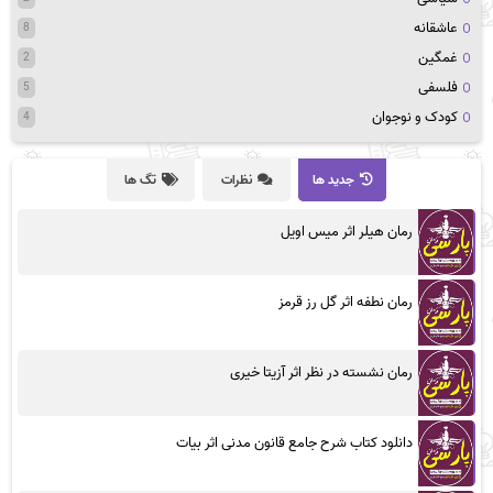
عاشقانه
8
غمگین
2
فلسفی
5
کودک و نوجوان
4
جدید ها
نظرات
تگ ها
رمان هیلر اثر میس اویل
رمان نطفه اثر گل رز قرمز
رمان نشسته در نظر اثر آزیتا خیری
دانلود کتاب شرح جامع قانون مدنی اثر بیات