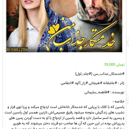
تومان
35,000
#خدمتکار_جذاب_من (#جلد_اول)
ژانر : #عاشقانه #هیجانی #راز_آلود #انتقامی
نویسنده : #فاطمه_سلیمانی
خلاصه :
یاسین که با کلک با پریایی که خدمتکار خانه‌اش است ازدواج میکند و پریا توی فراز و
نشیب های زندگیش متوجه میشود رفیق صمیمی‌اش نازنین همسر اول یاسین است
و پسری به اسم سامیار دارد و قصد یاسین از ازدواج با او به دست آوردن زمین های
پدری‌اش بوده در این حین که آن ها صاحب دو فرزند دختر میشوند که به طوری
مشکوک نازنین زن اول یاسین تصادف میکند و کشته میشود و فرزند دوم پریا به