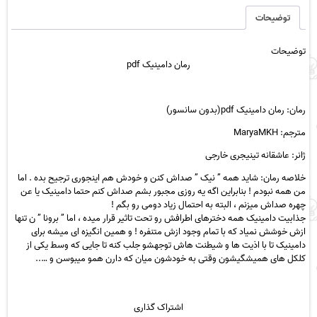
توضیحات
توضیحات
رمان دامینیک pdf
رمان: رمان دامینیک pdf(بدون سانسور)
مترجم: MaryaMKH
ژانر: عاشقانه تینیجری خارجی
خلاصه رمان: شاید همه ” نیک ” صداش کنن و خودش هم اینجوری ترجیح بده . اما
من همه نبودم ! بنابراین اگه یه روزی مجبور بشم صداش کنم حتما دامینیک یا عن
چهره صداش میزنم ، البته به احتمال زیاد دومی رو بگم !
جذابیت دامینیک همه دخترهای اطرافش رو تحت تاثیر قرار میده ، اما ” برونا ” ن تنها
ازش خوشش نمیاد که با تمام وجود ازش متنفره ! و همین انگیزه ای میشه برای
دامینیک تا با اذیت ها و شیطنت هاش توجهشو جلب کنه تا جایی که وسط یکی از
کلکل های همیشگیشون وقتی به خودشون میان که دارن همو میبوسن و …..
اشتراک گذاری