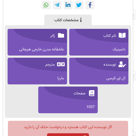
مشخصات کتاب
نام کتاب
ژانر
دامینیک
عاشقانه مدرن خارجی هیجانی
نویسنده
مترجم
ال.ای.کیسی
ماریا
صفحات
1057
اگر نویسنده این کتاب هستید و درخواست حذف آن را دارید