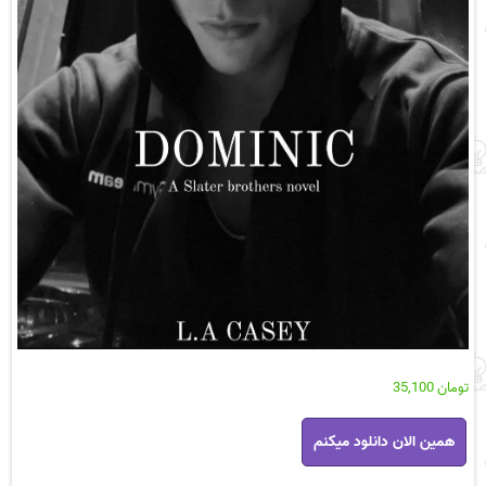
تومان
35,100
رمان
همین الان دانلود میکنم
دامینیک
pdf
عدد