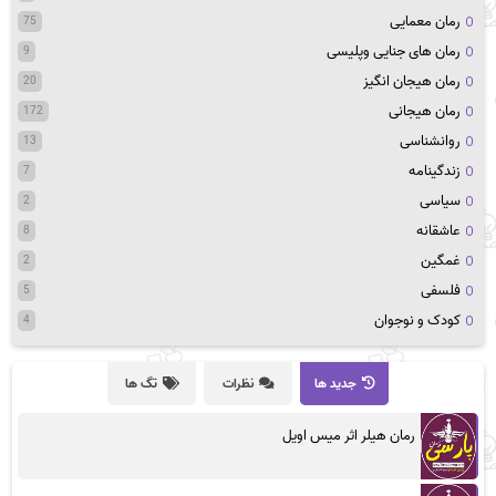
رمان معمایی
75
رمان های جنایی وپلیسی
9
رمان هیجان انگیز
20
رمان هیجانی
172
روانشناسی
13
زندگینامه
7
سیاسی
2
عاشقانه
8
غمگین
2
فلسفی
5
کودک و نوجوان
4
جدید ها
نظرات
تگ ها
رمان هیلر اثر میس اویل