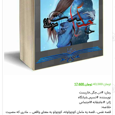
قیمت
قیمت
تومان
43,300
تومان
17,600
اصلی
فعلی
رمان: #در_جگر_خاریست
تومان 43,300
تومان 17,600
نویسنده: #نسیم_شبانگاه
بود.
است.
ژانر: #عاشقانه #اجتماعی
خلاصه:
قصه نفس ، قصه یه مامان کوچولوئه، کوچولو به معنای واقعی … مادری که مصیبت