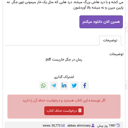
می کشه و با درد هاش بزرگ میشه. درد هایی که مثل یک خار میمونن توی جگر. نه
پایین میرن و نه میشه بالا آوردشون
رمان
همین الان دانلود میکنم
در
جگر
خاریست
pdf
توضیحات
عدد
توضیحات
رمان در جگر خاریست pdf
اشتراک گذاری
اگر نویسنده این کتاب هستید و درخواست حذف آن را دارید
درخواست حذف کتاب
1981 روز پيش
abbas alimirzaiy
30,772 views