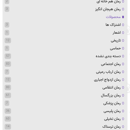
رمان هم خانه ای
2
رمان هیجان انگیز
3
محصولات
اشتراک ها
3
اشعار
1
تاریخی
12
حماسی
1
دسته بندی نشده
57
رمان اجتماعی
83
رمان ارباب رعیتی
7
رمان ازدواج اجباری
12
رمان انتقامی
80
رمان بزرگسال
61
رمان پزشکی
7
رمان پلیسی
36
رمان تخیلی
60
رمان ترسناک
14