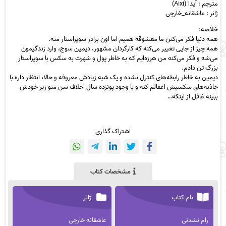
مترجم : آیدا (Aixi)
ژانر : عاشقانه_خارجی
خلاصه:
همه دنیا فکر می‌کنن ما معشوقه همیم اما اون برادر سوپراستار منه.
همه چیز از جایی تغییر می‌کنه که کارگردان مشهور، دیمین سوج، وارد زندگیمون
می‌شه و فکر می‌کنه من هرزه‌ایم که به خاطر پول و شهرت به سکس با سوپراستار
بزرگ تن دادم.
دیمین به خاطر رابطه‌های کنترل نشده و یک شبه زیادش معروفه و حالا، انتظار داره با
جاذبه‌های سکسیش اغفالم کنه و با وجود پونزده سال اخلاف سن منو زیر خودش
ببینه غافل از اینکه…
اشتراک گذاری
مشخصات کتاب
نام کتاب
ژانر
رام نشدنی
عاشقانه خارجی