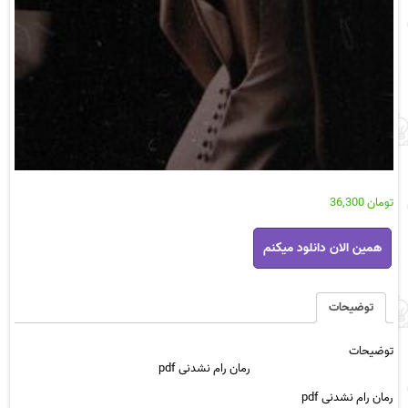
تومان
36,300
رمان
همین الان دانلود میکنم
رام
نشدنی
pdf
عدد
توضیحات
توضیحات
رمان رام نشدنی pdf
رمان رام نشدنی pdf