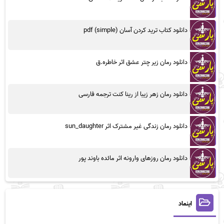
دانلود کتاب ترید کردن آسان (simple) pdf
دانلود رمان زیر چتر عشق اثر خاطره.ق
دانلود رمان زهر زیبا از رینا کنت ترجمه فارسی
دانلود رمان زندگی غیر مشترک اثر sun_daughter
دانلود رمان روزهای وارونه اثر مائده باوند پور
اینماد