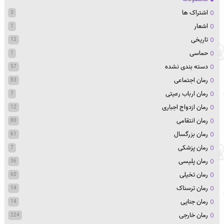
اشتراک ها
3
اشعار
1
تاریخی
12
حماسی
1
دسته بندی نشده
57
رمان اجتماعی
83
رمان ارباب رعیتی
7
رمان ازدواج اجباری
12
رمان انتقامی
80
رمان بزرگسال
61
رمان پزشکی
7
رمان پلیسی
36
رمان تخیلی
60
رمان ترسناک
14
رمان جنایی
14
رمان خارجی
224