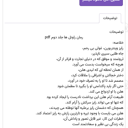
ها
جلد
دوم
توضیحات
pdf
عدد
توضیحات
رمان راونل ها جلد دوم pdf
خلاصه:
رایز وینتربورن، غولی بی رحم،
جاه طلبی سیری ناپذیر،
ثروتمند و موفق که در دنیای تجارت و فراتر از آن،
هرچه که میخواست بدست می آورد.
از همان لحظه ای که لیدی هلن،
دختر خجالتی و اشرافی را ملاقات کرد،
مصمم شد تا او را به تصرف خود در آورد،
حتی اگر باید پاکدامنی او را بگیرد تا مطمئن شود
هلن با او ازدواج می کند.
طبیعت آرام هلن این برداشت نادرست را ایجاد کرده بود
که تنها او می تواند رایز سرکش را آرام کند.
همچنان که دشمنان رایز برعلیه آنها توطئه می چیدند،
هلن می بایست با وجود تیره و تارترین رازش به رایز اعتماد کند.
خطرات این کار، غیر قابل تصور و پاداش آن،
یک زندگی بی نظیر و سعادتمند است