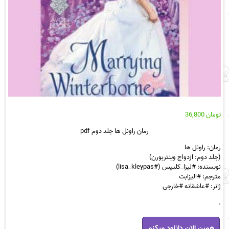
تومان
36,800
رمان راونل ها جلد دوم pdf
رمان: راونل ها
(جلد دوم: ازدواج وینتربورن)
نویسنده: #لیزا_کلیپس (#lisa_kleypas)
مترجم: #الیزابت
ژانر: #عاشقانه #خارجی
.
رمان
همین الان دانلود میکنم
راونل