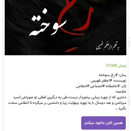
تومان
37,500
رمان: #رخ_سوخته
نویسنده: #اعظم_فهیمی
ژانر: #عاشقانه #اجتماعی #انتقامی
خلاصه:
دختری که از چهره زیبایی برخوردار نیست،طی یه درگیری لفظی تو صورتش اسید
میپاشن و بعد دوسال با یه چهره بینهایت زیبا و دلنشین بر میگرده تا انتقامی سخت
بگیره …
رمان
همین الان دانلود میکنم
رخ
سوخته