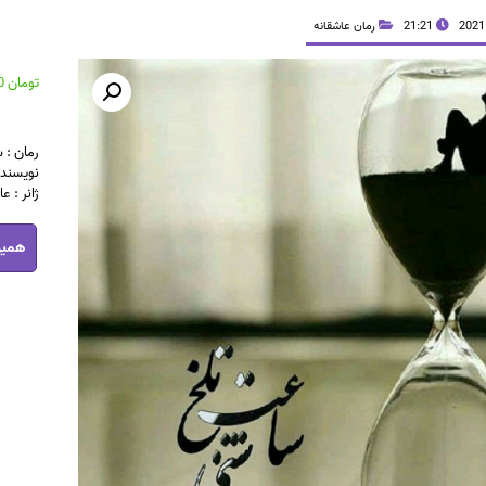
21:21
رمان عاشقانه
تومان
41,500
رمان : 
نویسنده
ژانر : ع
رمان
همین
ساعت
تلخ
شنی
pdf
عدد