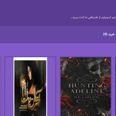
م امیدوارم از همراهی ما لذت ببرید…
خرید (0)