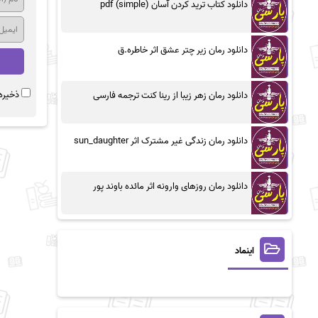
دانلود کتاب ترید کردن آسان (simple) pdf
دانلود رمان زیر چتر عشق اثر خاطره.ق
ذخیره 
دانلود رمان زهر زیبا از رینا کنت ترجمه فارسی
دانلود رمان زندگی غیر مشترک اثر sun_daughter
دانلود رمان روزهای وارونه اثر مائده باوند پور
اینماد