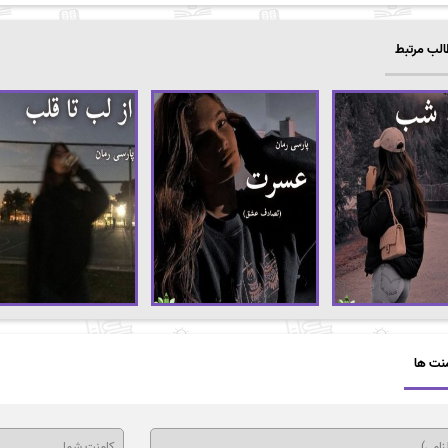
لب مرتبط
نت ها