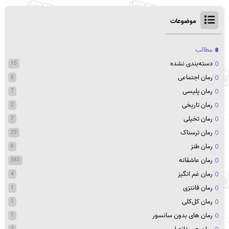
موضوعات
مطالب
دسته‌بندی نشده
15
رمان اجتماعی
6
رمان پلیسی
7
رمان تاریخی
2
رمان تخیلی
7
رمان ترسناک
29
رمان طنز
6
رمان عاشقانه
383
رمان غم انگیز
4
رمان فانتزی
1
رمان کل‌کلی
1
رمان های بدون سانسور
1
2