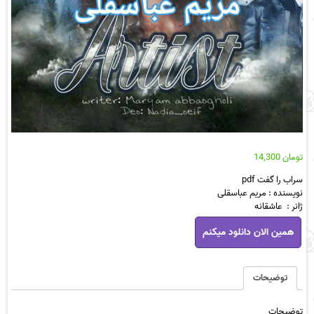
تومان
14,300
سراب را گفت pdf
نویسنده : مریم عباسقلی
ژانر : عاشقانه
رمان
همین الان دانلود میکنم
سراب
را
گفت
pdf
توضیحات
عدد
توضیحات