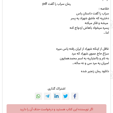
رمان سراب را گفت pdf
خ
لاصه :
سراب را گفت داستان یاس
دختریه که عاشق شهراد یه پسر
میشه و فکر
میکنه
پسره میخواد باهاش ازدواج کنه
اما…
غافل از اینکه
شه
راد از ایران رفته یاس
میره
سراغ حاج عموی شهراد که مرد
به نام و بااعتباریه به اسم
محم
دهمایون
امیران یه مرد سی و نه
سال
ه…
دانلود رمان زنجیر شده
اشتراک گذاری
اگر نویسنده این کتاب هستید و درخواست حذف آن را دارید