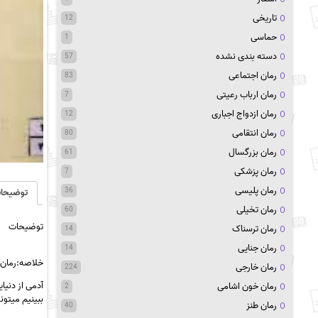
تاریخی
12
حماسی
1
دسته بندی نشده
57
رمان اجتماعی
83
رمان ارباب رعیتی
7
رمان ازدواج اجباری
12
رمان انتقامی
80
رمان بزرگسال
61
رمان پزشکی
7
رمان پلیسی
36
توضیحا
رمان تخیلی
60
توضیحات
رمان ترسناک
14
رمان جنایی
14
خلاصه:رمان س
رمان خارجی
224
آدمی
از دنیا
رمان خون اشامی
2
ببینیم میتو
رمان طنز
40