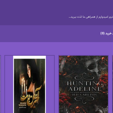
م امیدوارم از همراهی ما لذت ببرید…
خرید (0)