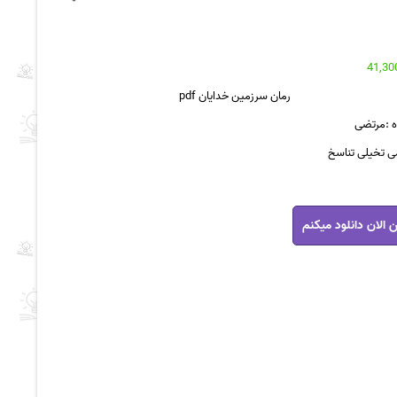
رمان سرزمین خدایان pdf
ه :مرتضی
می تخیلی تناسخ
 الان دانلود میکنم