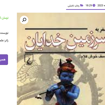
18:29
رمان تخیلی
تومان
41,300
نویسند
زانر:عل
رمان
همین
سرزمین
خدایان
pdf
عدد