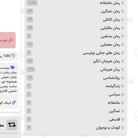
رمان عاشقانه
1,050
رمان غمگین
29
رمان کلکلی
18
رمان مافیایی
24
رمان مذهبی
4
اگر نویس
رمان معمایی
75
رمان های جنایی وپلیسی
9
1283 روز پيش
رمان هیجان انگیز
20
برچسب 
رمان هیجانی
172
رمان رمان
,
دا
پایان خوش pdf
روانشناسی
13
همخونه ای
,
ر
زندگینامه
سایت پارسی 
7
تخیلی فانتزی
سیاسی
2
عاشقانه
لینک کو
8
غمگین
2
فلسفی
5
مطا
کودک و نوجوان
4