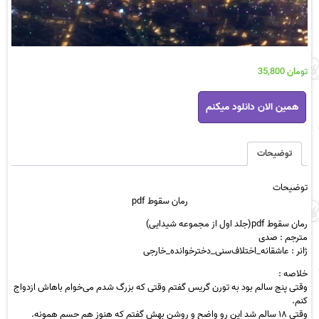
تومان
35,800
رمان
همین الان دانلود میکنم
سقوط
pdf
عدد
توضیحات
توضیحات
رمان سقوط pdf
رمان سقوط pdf(جلد اول از مجموعه شیدایی)
مترجم : صدی
ژانر : عاشقانه_اختلاف‌سنی_دختر‌خوانده_خارجی
خلاصه :
وقتی پنج سالم بود به تورن گریس گفتم وقتی که بزرگ شدم می‌خوام باهاش ازدواج
کنم.
وقتی ۱۸ سالم شد این رو واضح و روشن بهش گفتم که هنوز هم حسم همونه.