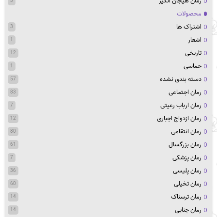
رمان هیجان انگیز
3
محصولات
اشتراک ها
3
اشعار
1
تاریخی
12
حماسی
1
دسته بندی نشده
57
رمان اجتماعی
83
رمان ارباب رعیتی
7
رمان ازدواج اجباری
12
رمان انتقامی
80
رمان بزرگسال
61
رمان پزشکی
7
رمان پلیسی
36
رمان تخیلی
60
رمان ترسناک
14
رمان جنایی
14