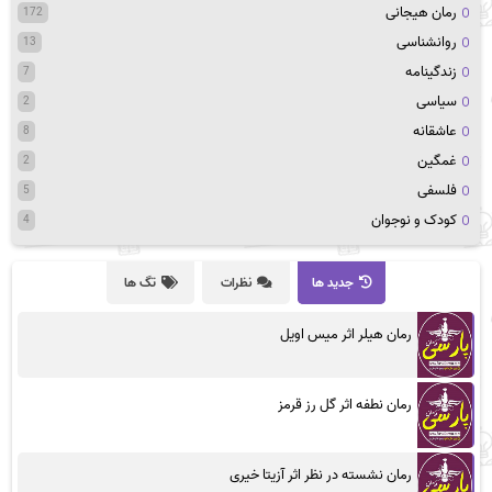
رمان هیجانی
172
روانشناسی
13
زندگینامه
7
سیاسی
2
عاشقانه
8
غمگین
2
فلسفی
5
کودک و نوجوان
4
جدید ها
نظرات
تگ ها
رمان هیلر اثر میس اویل
رمان نطفه اثر گل رز قرمز
رمان نشسته در نظر اثر آزیتا خیری