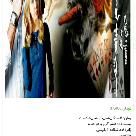
تومان
37,400
رمان: #سنگ_هم_خواهد_شکست
نویسنده: #شراگیم و #زاهده
ژانر: #عاشقانه #پلیسی
خلاصه: