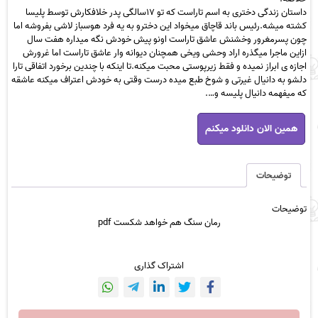
داستان زندگی دختری به اسم تاراست که تو ۱۷سالگی پدر خلافکارش توسط پلیسا
کشته میشه.رئیس باند قاچاق میخواد این دخترو به یه فرد هوسباز لاشی بفروشه اما
چون پسرمغرور وخشنش عاشق تاراست اونو پیش خودش نگه میداره هفت سال
ازاین ماجرا میگذره اراد وحشی ویخی همچنان دیوانه وار عاشق تاراست اما غرورش
اجازه ی ابراز نمیده و فقط زیرپوستی محبت میکنه.تا اینکه با چندین برخورد اتفاقی تارا
دلشو به دانیال غیرتی و شوخ طبع میده درست وقتی به خودش اعتراف میکنه عاشقه
که میفهمه دانیال پلیسه و….
رمان
همین الان دانلود میکنم
سنگ
هم
خواهد
شکست
توضیحات
pdf
عدد
توضیحات
رمان سنگ هم خواهد شکست pdf
اشتراک گذاری