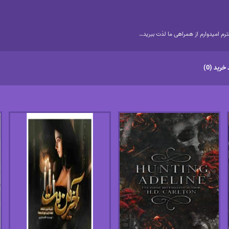
م امیدوارم از همراهی ما لذت ببرید…
خرید (0)