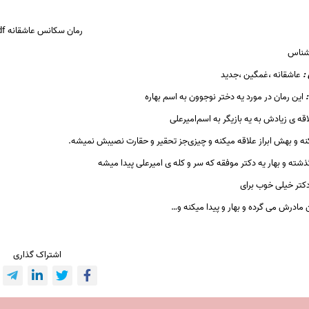
رمان سکانس عاشقانه
df
شناس
:
عاشقانه ،غمگین ،جدید
این رمان در مورد یه دختر نوجوون به
اسم بهاره
اقه ی زیادش به یه
بازیگر
به اسم‌امیرعلی
کنه و بهش ابراز علاقه میکنه و چیزی‌جز‌ تحقیر و حقارت نصیبش نمیشه.
کتر خیلی خوب برای
 مادرش می گرده و بهار و
پیدا میکنه
و…
اشتراک گذاری