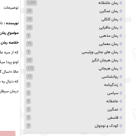
رمان عاشقانه
1,050
توضیحات
رمان غمگین
29
رمان کلکلی
18
نویسنده :
نا
رمان مافیایی
24
موضوع رمان 
رمان مذهبی
4
خلاصه رمان :
رمان معمایی
75
رمان های جنایی وپلیسی
که از سره عل
9
رمان هیجان انگیز
20
اونو پیدا می
رمان هیجانی
172
حالا ۱۰سال گذشته و بهار یه دکتر موفقه که سر و کله ی امیرعلی پیدا میشه
روانشناسی
13
که
دنبال
یه د
زندگینامه
7
درمان سرطان
سیاسی
2
عاشقانه
8
غمگین
2
فلسفی
5
کودک و نوجوان
4