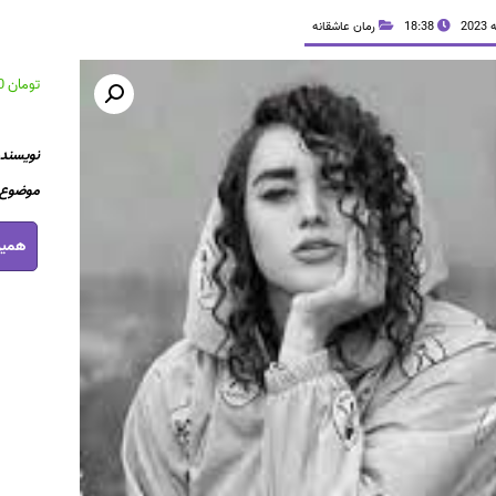
18:38
رمان عاشقانه
تومان
36,700
نویسنده
موضوع ر
رمان
همین
سکانس
عاشقانه
pdf
عدد