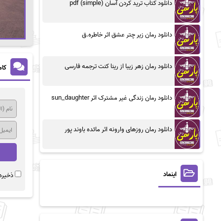
دانلود کتاب ترید کردن آسان (simple) pdf
دانلود رمان زیر چتر عشق اثر خاطره.ق
دانلود رمان زهر زیبا از رینا کنت ترجمه فارسی
کام
دانلود رمان زندگی غیر مشترک اثر sun_daughter
دانلود رمان روزهای وارونه اثر مائده باوند پور
اینماد
ذخیره 