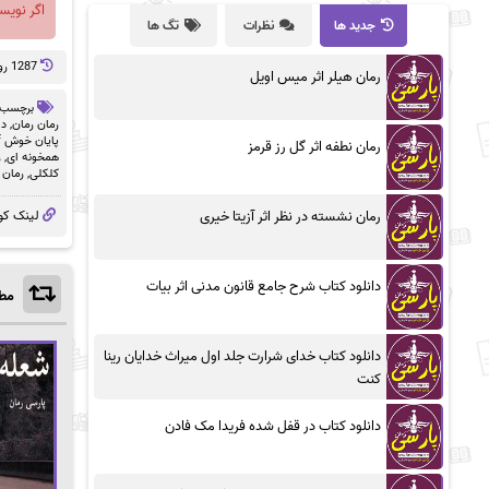
اگر نویس
جدید ها
نظرات
تگ ها
1287 روز پيش
رمان هیلر اثر میس اویل
برچسب 
رمان رمان
,
دا
پایان خوش pdf
رمان نطفه اثر گل رز قرمز
همخونه ای
,
ر
کلکلی
,
رمان 
رمان نشسته در نظر اثر آزیتا خیری
لینک کو
دانلود کتاب شرح جامع قانون مدنی اثر بیات
مطا
دانلود کتاب خدای شرارت جلد اول میراث خدایان رینا
کنت
دانلود کتاب در قفل شده فریدا مک فادن