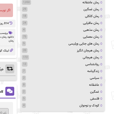
رمان عاشقانه
1,050
رمان غمگین
29
اگر نویس
رمان کلکلی
18
رمان مافیایی
24
814 روز پيش
رمان مذهبی
4
برچسب 
رمان معمایی
دانلود رمان 
75
رمان
رمان های جنایی وپلیسی
9
رمان هیجان انگیز
لینک کو
20
رمان هیجانی
172
روانشناسی
13
دیگ
زندگینامه
7
سیاسی
2
عاشقانه
8
کام
غمگین
2
فلسفی
5
کودک و نوجوان
4