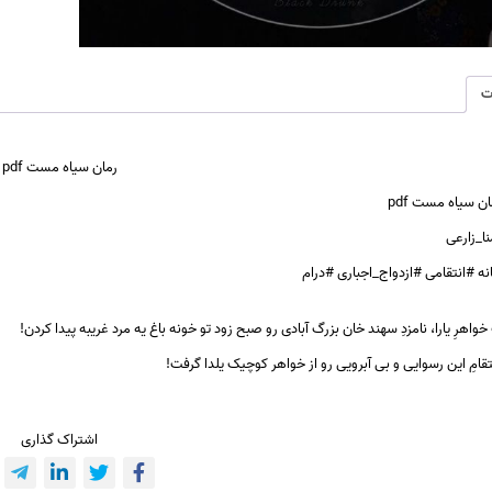
ت
رمان سیاه مست pdf
ان سیاه مست pdf
نا_زارعی
انه #انتقامی #ازدواج_اجباری #درام
واهرِ یارا، نامزدِ سهند خان بزرگ آبادی رو صبح زود تو خونه باغ یه مرد غریبه پیدا کردن!
قامِ این رسوایی و بی آبرویی رو از خواهر کوچیک یلدا گرفت!
اشتراک گذاری