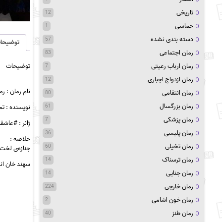
تاریخی
12
حماسی
1
دسته بندی نشده
57
توضیحا
رمان اجتماعی
83
توضیحات
رمان ارباب رعیتی
7
رمان ازدواج اجباری
12
نام رمان : رم
رمان انتقامی
80
رمان بزرگسال
نویسنده : تم
61
رمان پزشکی
7
ژانر : #عاشق
رمان پلیسی
36
خلاصه :
رمان تخیلی
60
جنازه‌ی لخت خ
رمان ترسناک
14
سهند خان انت
رمان جنایی
14
رمان خارجی
224
رمان خون اشامی
2
رمان طنز
40