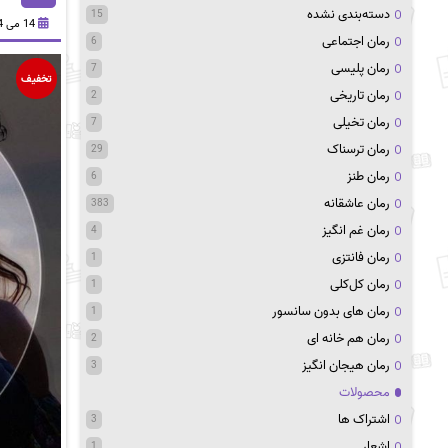
دسته‌بندی نشده
15
14 می 2024
رمان اجتماعی
6
رمان پلیسی
7
تخفیف
رمان تاریخی
2
رمان تخیلی
7
رمان ترسناک
29
رمان طنز
6
رمان عاشقانه
383
رمان غم انگیز
4
رمان فانتزی
1
رمان کل‌کلی
1
رمان های بدون سانسور
1
رمان هم خانه ای
2
رمان هیجان انگیز
3
محصولات
اشتراک ها
3
اشعار
1