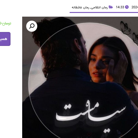
14:33
رمان انتقامی
,
رمان عاشقانه
تومان
38,200
رمان
همین
سیاه
مست
pdf
عدد