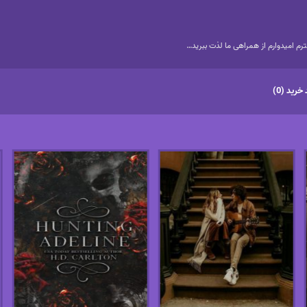
م امیدوارم از همراهی ما لذت ببرید…
خرید (0)