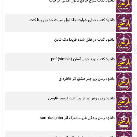
دانلود کتاب شرح جامع قانون مدنی اثر بیات
دانلود کتاب خدای شرارت جلد اول میراث خدایان رینا کنت
دانلود کتاب در قفل شده فریدا مک فادن
دانلود کتاب ترید کردن آسان (simple) pdf
دانلود رمان زیر چتر عشق اثر خاطره.ق
دانلود رمان زهر زیبا از رینا کنت ترجمه فارسی
دانلود رمان زندگی غیر مشترک اثر sun_daughter