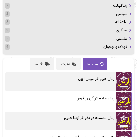
زندگینامه
7
سیاسی
2
عاشقانه
8
غمگین
2
فلسفی
5
کودک و نوجوان
4
جدید ها
نظرات
تگ ها
رمان هیلر اثر میس اویل
رمان نطفه اثر گل رز قرمز
رمان نشسته در نظر اثر آزیتا خیری