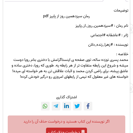
توضیحات
رمان سیزدهمین روز از پاییز pdf
نام رمان : #سیزدهمین_روز_از_پاییز
ژانر : #عاشقانه #اجتماعی
نویسنده : #زهرا_زنده_دلان
خلاصه :
محمد پسری نوزده ساله، توی صفحه ی اینستاگرامش با دختری بنام رویا دوست
میشه و شروع این رابطه متفاوت تر از هر رابطه یه. طوری که رویا، دختری ساده و
عاشق پیشه، برای راضی کردن محمد و اثبات علاقش تن به هر خواسته ای میده!
خواسته های غیر معقول که نیمی از رابطهای امروزی رو درگیر خودش کرده!
اشتراک گذاری
اگر نویسنده این کتاب هستید و درخواست حذف آن را دارید
درخواست حذف کتاب