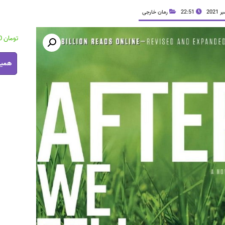
22:51
رمان خارجی
تومان
37,100
رمان
همین
افتر
3
pdf
عدد