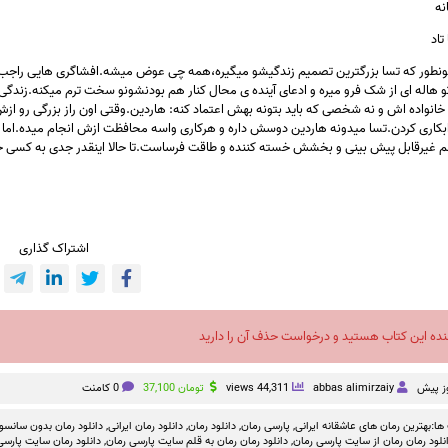
نه
تاد
نطور که تسا بزرگترین تصمیم زندگیشو میگیره،همه چی عوض میشه.افشاگری هایی راجب به 
 هاله ای از شک فرو میره و ادعای آینده ی محال کنار هم بودنشونو سخت ترم میکنه.زن
انواده اش و نه شخصی که باید بتونه بهش اعتماد کنه: هاردین.وقتی اون راز بزرگی رو
ابکاری کردن.تسا میدونه هاردین دوسش داره و هرکاری واسه محافظت ازش انجام میده.اما
یرقابل پیش بینی و بخشش خسته کننده و طاقت فرساست.تا حالا اینقدر جدی به کسی حس 
اشتراک گذاری
نده این کتاب هستید و درخواست حذف آن را دارید
abbas alimirzaiy
44,311 views
تومان
37,100
0 کامنت
ها:
بهترین رمان های عاشقانه ایرانی
,
پارسی رمان
,
دانلود رمان
,
دانلود رمان ایرانی
,
دانلود رمان بدون سانسو
نلود رمان رمان از سایت پارسی رمان
,
دانلود رمان رمان به قلم سایت پارسی رمان
,
دانلود رمان سایت پارسی 