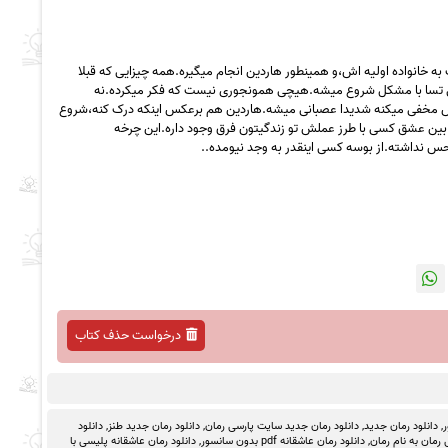
خانواده اولیه اش،و همینطور هاردین انجام میگیره.همه چیزایی که قبلا
دگی تسا با مشکل شروع میشه.هیچی همونجوری نیست که فکر میکرده.نه
 ازش مخفی میکنه شدیدا عصبانی میشه.هاردین هم برعکس اینکه درک کنه،شروع
 بین عشق کسی با طرز عملش تو زندگیتون فرق وجود داره.این چرخه
نداشته.از بوسه کسی اینقدر به وجد نیومده‌..
درخواست حذف کتاب
ر
,
دانلود رمان جدید
,
دانلود رمان جدید سایت پارسی رمان
,
دانلود رمان جدید طنز
,
دانلود
رمان به نام رمان
,
دانلود رمان عاشقانه pdf بدون سانسور
,
دانلود رمان عاشقانه پلیسی با