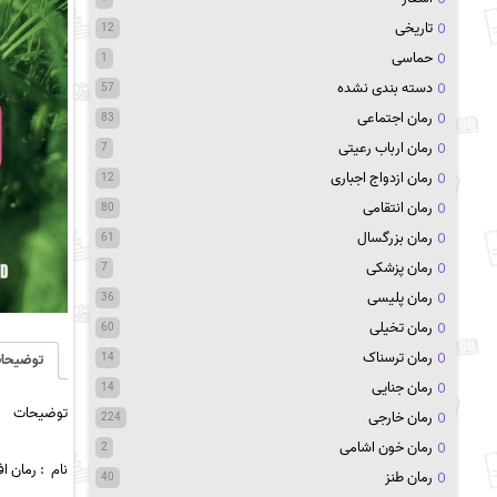
تاریخی
12
حماسی
1
دسته بندی نشده
57
رمان اجتماعی
83
رمان ارباب رعیتی
7
رمان ازدواج اجباری
12
رمان انتقامی
80
رمان بزرگسال
61
رمان پزشکی
7
رمان پلیسی
36
رمان تخیلی
60
رمان ترسناک
14
توضیحا
رمان جنایی
14
توضیحات
رمان خارجی
224
رمان خون اشامی
2
نام :
رمان افتر 3
رمان طنز
40