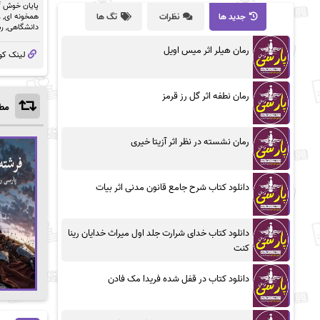
پایان خوش pdf
همخونه ای
,
ر
جدید ها
نظرات
تگ ها
دانشگاهی
,
رم
رمان هیلر اثر میس اویل
لینک کو
رمان نطفه اثر گل رز قرمز
مطا
رمان نشسته در نظر اثر آزیتا خیری
دانلود کتاب شرح جامع قانون مدنی اثر بیات
دانلود کتاب خدای شرارت جلد اول میراث خدایان رینا
کنت
دانلود کتاب در قفل شده فریدا مک فادن