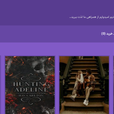
م امیدوارم از همراهی ما لذت ببرید…
خرید (0)