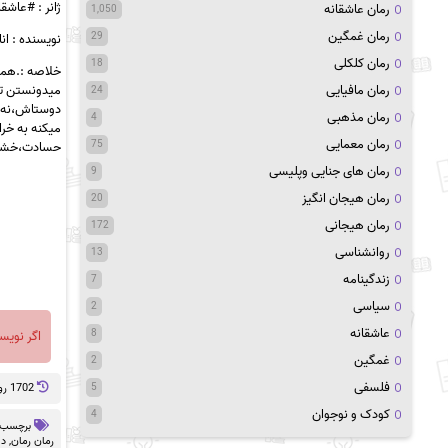
ژانر : #عاشقا
رمان عاشقانه
1,050
رمان غمگین
29
نویسنده : انا 
رمان کلکلی
18
خلاصه :.همو
میدونستن تو
رمان مافیایی
24
دوستاش،نه خ
رمان مذهبی
4
میکنه به خر
رمان معمایی
75
حسادت،خشم غ
رمان های جنایی وپلیسی
9
رمان هیجان انگیز
20
رمان هیجانی
172
روانشناسی
13
زندگینامه
7
سیاسی
2
عاشقانه
8
اگر نویس
غمگین
2
فلسفی
1702 روز پيش
5
کودک و نوجوان
4
برچسب 
رمان رمان
,
دا