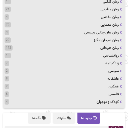
رمان کلکلی
18
رمان مافیایی
24
رمان مذهبی
4
رمان معمایی
75
رمان های جنایی وپلیسی
9
رمان هیجان انگیز
20
رمان هیجانی
172
روانشناسی
13
زندگینامه
7
سیاسی
2
عاشقانه
8
غمگین
2
فلسفی
5
کودک و نوجوان
4
جدید ها
نظرات
تگ ها