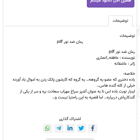
همین الان دانلود میکنم
ضد
نور
pdf
عدد
توضیحات
توضیحات
رمان ضد نور pdf
رمان ضد نور pdf
نویسنده : عاطفه_انصاری
ژانر : عاشقانه
خلاصه:
باده دختری که عضو یه گروهه… یه گروه که کارشون پاتک زدن به اموال باد آورده
خیلی از کله گنده هاس…
اینبار نوبت باده اس تا به عنوان آشپز سراغ مهراب سعادت بره و سر از یکی از
گندکاریاش دربیاره… اما قضیه به این راحتیا نیست و…
اشتراک گذاری