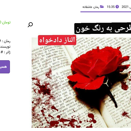
15:35
رمان عاشقانه
تومان
44,900
رمان :
نویسنده
ژانر : #
رمان
همین
طرحی
به
رنگ
خون
pdf
عدد