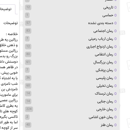
تاریخی
12
توضیحا
حماسی
1
توضیحات
دسته بندی نشده
57
رمان اجتماعی
83
خلاص
ه :
رمان ارباب رعیتی
7
رزالین یه طر
و ذهنی خلاق 
رمان ازدواج اجباری
12
رزالین مسئول
رمان انتقامی
80
بزرگ رو بدس
دوستش دا
رمان بزرگسال
61
در ظاهر همه
رمان پزشکی
7
خوبی پیش می
رمان پلیسی
با یه اشتباه
36
شب نامزدی
ر
رمان تخیلی
60
نامزدش بن ک
رمان ترسناک
14
برای ماموری
رزالین عصبی
رمان جنایی
14
یه بطری کامل
رمان خارجی
224
کوچه های تار
تاکسی بگیره 
رمان خون اشامی
2
اما به طور ا
رمان طنز
40
سر از کوچه ا