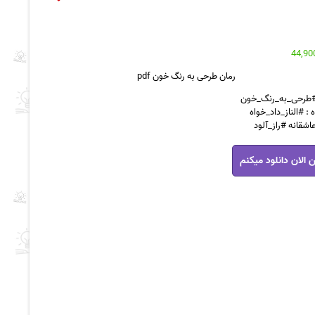
رمان طرحی به رنگ خون pdf
 #طرحی_به_رنگ_خون
 : #الناز_داد_خواه
عاشقانه #راز_آلود
 الان دانلود میکنم