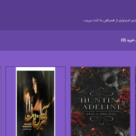
م امیدوارم از همراهی ما لذت ببرید…
خرید (0)