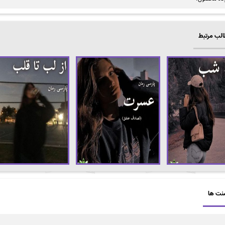
لب مرتبط
نت ها