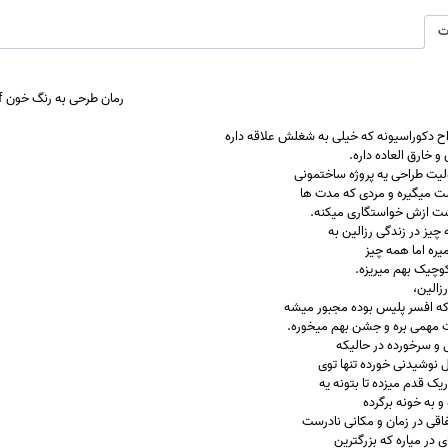
ت
رمان
طرحی به رنگ خون
f
اح دکوراسیونه که خیلی به
شغلش
علاقه داره
و خارق العاده داره.
یت طراحی یه پروژه
ساختمو
نی
ت میگیره و مردی که مدت ها
شت
ازش
خواستگاری میکنه.
 چیز در
زندگی
رزالین به
ره اما همه چیز
 کوچیک بهم میریزه.
زالی
ن،
ه افسر پلیس بوده مجبور میشه
ت مهمی بره و جشن بهم میخوره.
 و سرخورده در حالیکه
 نوشیدنی خورده تنها توی
یک قدم میزده تا بتونه یه
و به خونه برگرده
تفاقی در زمان و مکانی نادرست
ی در میاره که
بزرگتر
ین