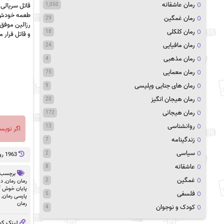
رمان عاشقانه
قاتل سریالی
1,050
طعمه خودش
رمان غمگین
29
رزالین موفق 
رمان کلکلی
18
و قاتل فرار 
رمان مافیایی
24
رمان مذهبی
4
رمان معمایی
75
رمان های جنایی وپلیسی
9
رمان هیجان انگیز
20
رمان هیجانی
172
روانشناسی
13
اگر نویس
زندگینامه
7
سیاسی
2
1963 روز پيش
عاشقانه
8
برچسب 
غمگین
2
رمان رمان
,
دا
پایان خوش pdf
فلسفی
5
پارسی رمان
,
رمان
کودک و نوجوان
4
لینک کو