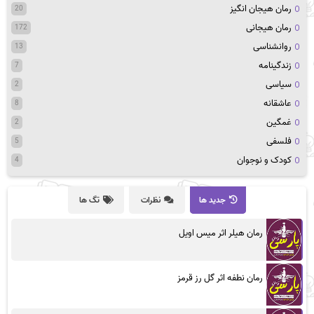
رمان هیجان انگیز
20
رمان هیجانی
172
روانشناسی
13
زندگینامه
7
سیاسی
2
عاشقانه
8
غمگین
2
فلسفی
5
کودک و نوجوان
4
جدید ها
نظرات
تگ ها
رمان هیلر اثر میس اویل
رمان نطفه اثر گل رز قرمز