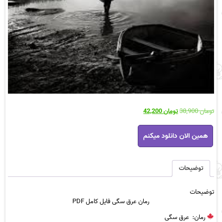
قیمت
قیمت
تومان
38,900
تومان
42,200
اصلی
فعلی
رمان
تومان 38,900
تومان 42,200
همین الان دانلود میکنم
عرق
بود.
است.
سگی
فایل
کامل
توضیحات
PDF
عدد
توضیحات
رمان عرق سگی فایل کامل PDF
رمان
: عرق سگی