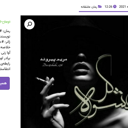
12:26
رمان عاشقانه
تومان
44,000
رمان: #
نویسنده
ژانر: #
خلاصه:
آوا زنی
برادر ا
رابطه‌ی
انتقامش
رمان
همین
عشوه
گر
جلد
اول
pdf
عدد