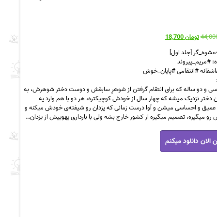
قیمت
قیمت
تومان
18,700
اصلی
فعلی
عشوه_گر [جلد اول]
تومان 44,000
تومان 18,700
: #مریم_پیروند
بود.
است.
عاشقانه #انتقامی #پایان_خوش
 سی و دو ساله که برای انتقام گرفتن از شوهرِ سابقش و دوست دختر شوهرش، به
ون دختر نزدیک میشه که چهار سال از خودش کوچیکتره، هر دو با هم وارد یه
 عمیق و احساسی میشن و آوا درست زمانی که یزدان رو شیفته‌ی خودش میکنه و
 رو میگیره، تصمیم میگیره از کشور خارج بشه ولی با بارداری یهوییش از یزدان…
 الان دانلود میکنم