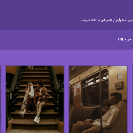
م امیدوارم از همراهی ما لذت ببرید…
خرید (0)