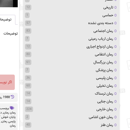
تاریخی
12
حماسی
1
توضیحا
دسته بندی نشده
57
رمان اجتماعی
83
توضیحات
رمان ارباب رعیتی
7
رمان ازدواج اجباری
12
رمان انتقامی
80
رمان بزرگسال
61
رمان پزشکی
7
رمان پلیسی
36
اگر نویس
رمان تخیلی
60
رمان ترسناک
14
1988 روز پيش
رمان جنایی
14
برچسب 
رمان خارجی
224
رمان رمان
,
دا
رمان خون اشامی
پایان خوش pdf
2
پارسی رمان
,
رمان طنز
40
رمان