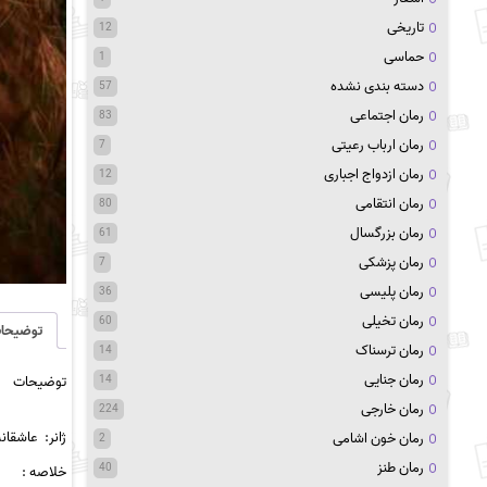
تاریخی
12
حماسی
1
دسته بندی نشده
57
رمان اجتماعی
83
رمان ارباب رعیتی
7
رمان ازدواج اجباری
12
رمان انتقامی
80
رمان بزرگسال
61
رمان پزشکی
7
رمان پلیسی
36
رمان تخیلی
60
توضیحا
رمان ترسناک
14
رمان جنایی
14
توضیحات
رمان خارجی
224
ژانر:
عاشقانه
رمان خون اشامی
2
رمان طنز
40
خلاصه :