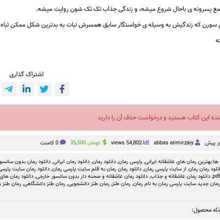
مع پسرونه ی باحال شروع میشه، و زندگی جذاب تک تک شون روایت میشه.
 سورن که زندگیش به وسیله ی خواستگار سابق همسرش نبات به بدترین شکل ممکن تباه 
ه
اشتراک گذاری
نده این کتاب هستید و درخواست حذف آن را دارید
abbas alimirzaiy
54,802 views
تومان
35,500
0 کامنت
ها:
بهترین رمان های عاشقانه ایرانی
,
پارسی رمان
,
دانلود رمان
,
دانلود رمان ایرانی
,
دانلود رمان بدون سانسو
نلود رمان رمان از سایت پارسی رمان
,
دانلود رمان رمان به قلم سایت پارسی رمان
,
دانلود رمان سایت پارسی 
,
دانلود رمان عاشقانه و جذاب
,
دانلود رمان عاشقانه و صحنه دار بدون سانسور خارجی
,
دانلود رمان های
رمان جدید سایت پارسی رمان به نام رمان
,
رمان طنز
,
رمان طنز دانشجویی
,
رمان طنز دانشگاهی
,
رمان طنز و
تاه محصول: