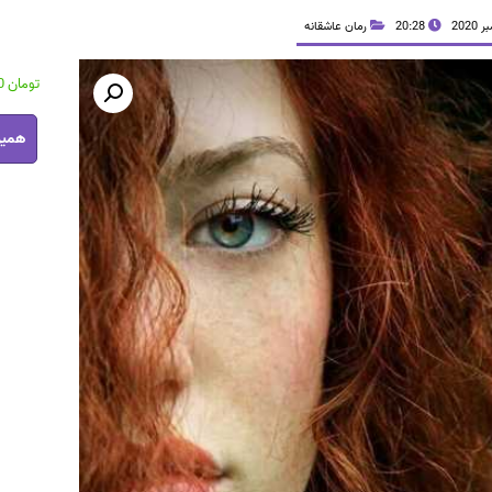
20:28
رمان عاشقانه
تومان
35,500
رمان
همین
عطش
سوخته
فایل
PDF
عدد