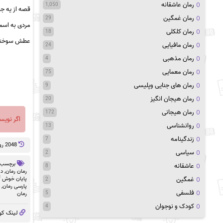
رمان عاشقانه
1,050
قصه از یه ج
رمان غمگین
29
مردی به اسم
رمان کلکلی
18
عطش سوخت
رمان مافیایی
24
رمان مذهبی
4
رمان معمایی
75
رمان های جنایی وپلیسی
9
رمان هیجان انگیز
20
رمان هیجانی
172
اگر نویس
روانشناسی
13
زندگینامه
7
2048 روز پيش
سیاسی
2
برچسب 
عاشقانه
8
رمان رمان
,
دا
غمگین
پایان خوش pdf
2
پارسی رمان
,
فلسفی
5
رمان
کودک و نوجوان
4
لینک کو