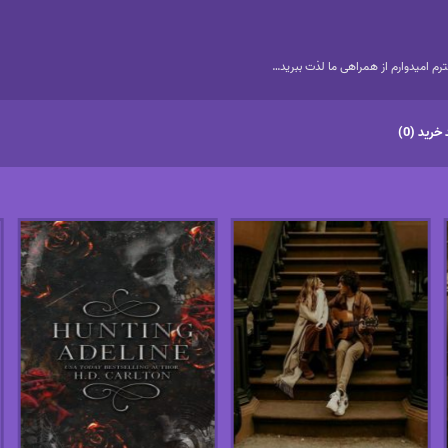
م امیدوارم از همراهی ما لذت ببرید…
خرید (0)