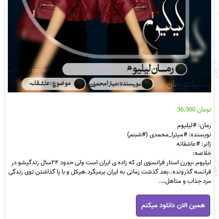
تومان
36,300
رمان: #لیلیوم
نویسنده: #میترا_محمدی (#شبنم)
ژانر: #عاشقانه
خلاصه:
لیلیوم ،پورن استار فرانسوی ای که زاده ی ایران است ولی حدود ۲۴سال زندگیشو در
فرانسه گذرونده..بعد گذشت زمانی به ایران برمیگرد.هیکل و با پا گذاشتن توی زندگی
مرد جذاب و متاهل….
رمان
همین الان دانلود میکنم
لیلیوم
pdf