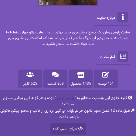
درباره سایت
سایت پارسی رمان یک مرجع معتبر برای خرید بهترین رمان های ایرانو جهان لطفا با ما
همراه باشید به زودی اپ بزرگ ما هم فعال خواهد شد که امکانات بی نظیری برای
شما خواد داشت ... منتظر باشید ...
آمار سایت
451 نوشته
1435 محصول
209 کامنت
525 کاربر
کلیه حقوق این وبسایت متعلق به "
پارسی رمان
" بوده و هر گونه کپی برداری ممنوع
میباشد!
طبق ماده 12 فصل سوم قانون جرائم رایانه ای کپی برداری از قالب و محتوا پیگرد قانونی
خواهد داشت.
طراح : تمپ کده