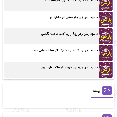
دانلود کتاب ترید کردن آسان (simple) pdf
دانلود رمان زیر چتر عشق اثر خاطره.ق
دانلود رمان زهر زیبا از رینا کنت ترجمه فارسی
دانلود رمان زندگی غیر مشترک اثر sun_daughter
دانلود رمان روزهای وارونه اثر مائده باوند پور
اینماد