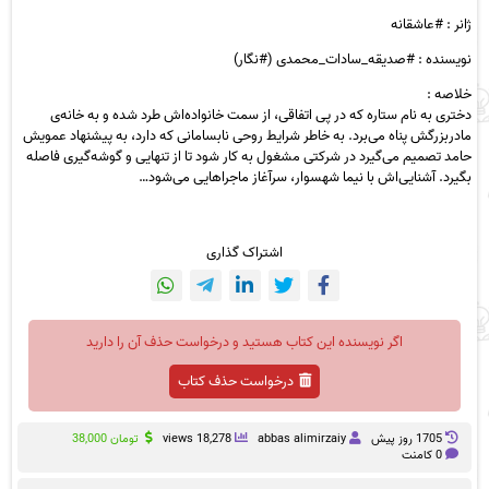
ژانر : #عاشقانه
نویسنده : #صدیقه_سادات_محمدی (#نگار)
خلاصه :
دختری به نام ستاره که در پی اتفاقی، از سمت خانواده‌اش طرد شده و به خانه‌ی
مادربزرگش پناه می‌برد. به خاطر شرایط روحی نابسامانی که دارد، به پیشنهاد عمویش
حامد تصمیم می‌گیرد در شرکتی مشغول به کار شود تا از تنهایی و گوشه‌گیری فاصله
بگیرد. آشنایی‌اش با نیما شهسوار، سرآغاز ماجراهایی می‌شود…
اشتراک گذاری
اگر نویسنده این کتاب هستید و درخواست حذف آن را دارید
درخواست حذف کتاب
1705 روز پيش
abbas alimirzaiy
18,278 views
تومان
38,000
0 کامنت