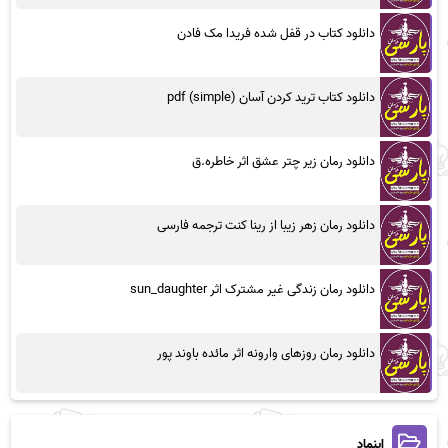
دانلود کتاب در قفل شده فریدا مک فادن
دانلود کتاب ترید کردن آسان (simple) pdf
دانلود رمان زیر چتر عشق اثر خاطره.ق
دانلود رمان زهر زیبا از رینا کنت ترجمه فارسی
دانلود رمان زندگی غیر مشترک اثر sun_daughter
دانلود رمان روزهای وارونه اثر مائده باوند پور
اینماد