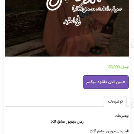
تومان
38,000
رمان
همین الان دانلود میکنم
مهجور
عشق
pdf
عدد
توضیحات
توضیحات
رمان مهجور عشق pdf
نام:
رمان مهجور عشق pdf