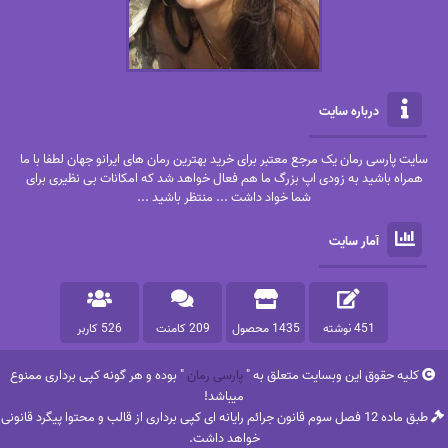
درباره سایت
سایت پارسی رمان یک مرجع معتبر برای خرید بهترین رمان های ایرانو جهان لطفا با ما
همراه باشید به زودی اپ بزرگ ما هم فعال خواهد شد که امکانات بی نظیری برای
شما خواد داشت ... منتظر باشید ...
آمار سایت
451 نوشته
1435 محصول
209 کامنت
526 کاربر
کلیه حقوق این وبسایت متعلق به "
پارسی رمان
" بوده و هر گونه کپی برداری ممنوع
میباشد!
طبق ماده 12 فصل سوم قانون جرائم رایانه ای کپی برداری از قالب و محتوا پیگرد قانونی
خواهد داشت.