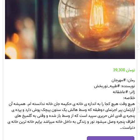
تومان
39,300
رمان: #مهرجان
نویسنده: #طیبه_نوربخش
ژانر: #عاشقانه
خلاصه:
هیچ وقت هیچ کجا را به اندازه ی خانه ی حکیمه جان خانه ندانسته ام. همیشه آن
آپارتمان پیر اجرنمای دوطبقه که وسط هالش یک ستون پیچک پوش دارد و پرده ی
پنجره ی قدی اش حریری سپید است که از وسط باز شده و وقتی به گلمیخ های
اطراف پنجره وصل میشود نور و زندگی به داخل خانه میپاشد برایم خانه ترین خانه ی
دنياست…
رمان