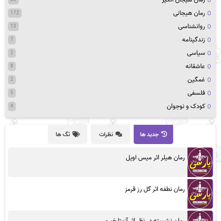
رمان هیجانی
172
روانشناسی
13
زندگینامه
7
سیاسی
2
عاشقانه
8
غمگین
2
فلسفی
5
کودک و نوجوان
4
جدید ها
نظرات
تگ ها
رمان هیلر اثر میس اویل
رمان نطفه اثر گل رز قرمز
رمان نشسته در نظر اثر آزیتا خیری