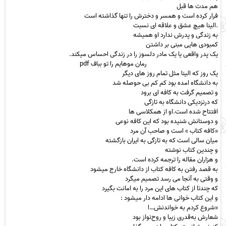
هم مدت ها قبل
فرار کرده است و همسر و دخترش را تنها گذاشته است
.الینا هیچ عشق و علاقه ای نسبت
به زندگی و پدرش ندارد او همیشه
کمبودی هایی مبنی بر داشتن
یک پدر واقعی یا یک مادر دلسوز را در زندگی احساس میکند.
رمان موهایم را تو بباف pdf
یک روز که الینا مثل تمام روز های دیگر
به دانشگاه امده بود کم کم بی حوصله شد
و تصمیم گرفت به کافه ای برود
که درنزدیکی دانشگاه به تازگی
افتتاح شده است.او از همکلاسی ها
و دوستانش شنیده بود که این کافه نوعی
«کافه کتاب » است و صاحب آن مرد
میان سالی است که به تازگی به ایران بازگشته
و چندین کتاب نوشته
و هزاران مقاله را ترجمه کرده است.
به قصد رفتن به کافه کتاب از دانشگاه خارج میشود
و وقتی به آنجا می رسد تصمیم میگرد
که چندتا از کتاب های این مرد را به امانت بگیرد
و این کتاب خوانی ها ادامه دار میشود :
«شروع کردم به خواندنش…ا
شعارش به‌قدری زیبا و روح‌نواز بود