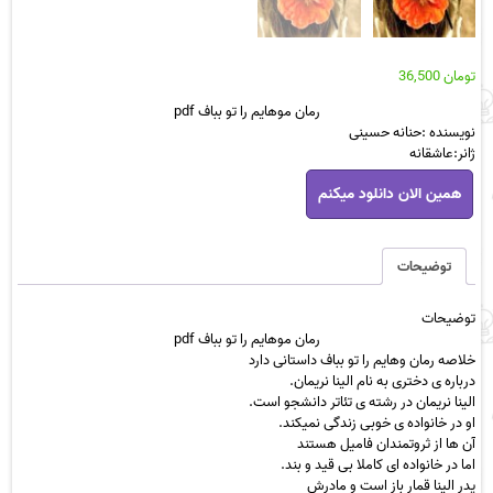
تومان
36,500
رمان موهایم را تو بباف pdf
نویسنده :حنانه حسینی
ژانر:عاشقانه
رمان
همین الان دانلود میکنم
موهایم
را
تو
بباف
توضیحات
pdf
عدد
توضیحات
رمان
موهایم را تو بباف
pdf
خلاصه رمان وهایم را تو بباف داستانی دارد
درباره ی دختری به نام الینا نریمان.
الینا نریمان در رشته ی تئاتر دانشجو است.
او در خانواده ی خوبی زندگی نمیکند.
آن ها از ثروتمندان فامیل هستند
اما در خانواده ای کاملا بی قید و بند.
پدر الینا قمار باز است و مادرش