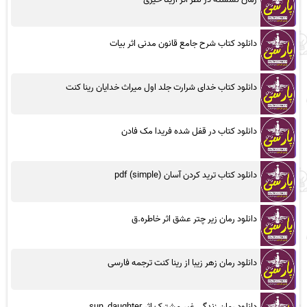
دانلود کتاب شرح جامع قانون مدنی اثر بیات
دانلود کتاب خدای شرارت جلد اول میراث خدایان رینا کنت
دانلود کتاب در قفل شده فریدا مک فادن
دانلود کتاب ترید کردن آسان (simple) pdf
دانلود رمان زیر چتر عشق اثر خاطره.ق
دانلود رمان زهر زیبا از رینا کنت ترجمه فارسی
دانلود رمان زندگی غیر مشترک اثر sun_daughter